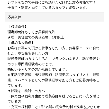
シフト制なので事前にご相談いただければ対応可能です！
子育て・家事と両立しているスタッフも多数います。
応募条件
【必須条件】
理容師免許もしくは美容師免許
★理・美容室での実務経験、1年以上
【求める人物像】
お客様に喜んで頂ける仕事をしたい方、お客様ニーズに合わ
せた丁寧な接客をしたい方
現役美容師の方はもちろん、ブランクのある方、訪問美容や
カット専門店経験者の方まで、
幅広いキャリアの方が活躍しています。
在宅訪問美容師、出張理容師、訪問美容スタイリスト、理髪
店、スパニストとしての勤務経験がある方もご応募お待ちし
ています。
▼転職をご検討中の方へ
・体力面や福利厚生面で理美容師を続けることに不安を感じ
ている方
・充実の福利厚生と1日5名弱の完全予約制で残業も少なくオ