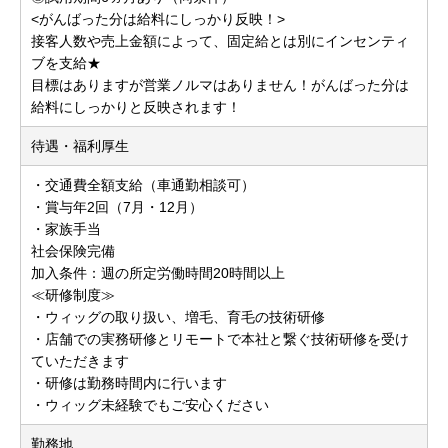
<がんばった分は給料にしっかり反映！>
接客人数や売上金額によって、固定給とは別にインセンティ
ブを支給★
目標はありますが営業ノルマはありません！がんばった分は
給料にしっかりと反映されます！
待遇・福利厚生
・交通費全額支給（車通勤相談可）
・賞与年2回（7月・12月）
・家族手当
社会保険完備
加入条件：週の所定労働時間20時間以上
≪研修制度≫
・ウィッグの取り扱い、増毛、育毛の技術研修
・店舗での実務研修とリモートで本社と繋ぐ技術研修を受け
ていただきます
・研修は勤務時間内に行います
・ウィッグ未経験でもご安心ください
勤務地