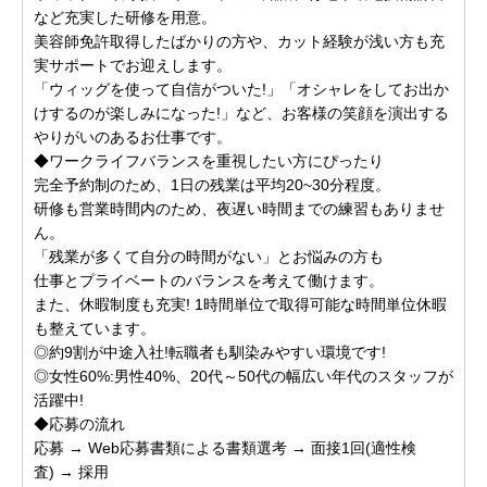
など充実した研修を用意。
美容師免許取得したばかりの方や、カット経験が浅い方も充
実サポートでお迎えします。
「ウィッグを使って自信がついた!」「オシャレをしてお出か
けするのが楽しみになった!」など、お客様の笑顔を演出する
やりがいのあるお仕事です。
◆ワークライフバランスを重視したい方にぴったり
完全予約制のため、1日の残業は平均20~30分程度。
研修も営業時間内のため、夜遅い時間までの練習もありませ
ん。
「残業が多くて自分の時間がない」とお悩みの方も
仕事とプライベートのバランスを考えて働けます。
また、休暇制度も充実! 1時間単位で取得可能な時間単位休暇
も整えています。
◎約9割が中途入社!転職者も馴染みやすい環境です!
◎女性60%:男性40%、20代～50代の幅広い年代のスタッフが
活躍中!
◆応募の流れ
応募 → Web応募書類による書類選考 → 面接1回(適性検
査) → 採用