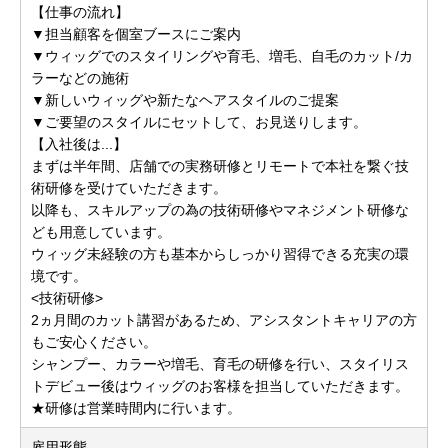
【仕事の流れ】
▼担当顧客を個室ブースにご案内
▼ウィッグでのスタイリングや育毛、増毛、自毛のカット/カ
ラーなどの施術
▼新しいウィッグや新たなヘアスタイルのご提案
▼ご要望のスタイルにセットして、お見送りします。
【入社後は...】
まずは半年間、店舗での実務研修とリモートで本社を繋ぐ技
術研修を受けていただきます。
以降も、スキルアップの為の技術研修やマネジメント研修な
ども用意しています。
ウィッグ未経験の方も基本からしっかり習得できる充実の環
境です。
<技術研修>
2ヵ月間のカット講習があるため、アシスタントキャリアの方
もご安心ください。
シャンプー、カラーや増毛、育毛の研修を行い、スタイリス
トデビュー後はウィッグのお客様を担当していただきます。
★研修は営業時間内に行います。
雇用形態