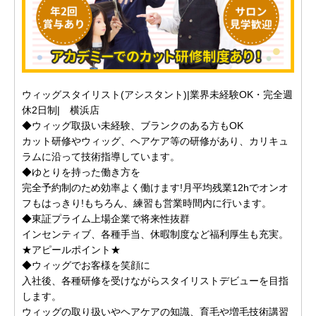
ウィッグスタイリスト(アシスタント)|業界未経験OK・完全週
休2日制| 横浜店
◆ウィッグ取扱い未経験、ブランクのある方もOK
カット研修やウィッグ、ヘアケア等の研修があり、カリキュ
ラムに沿って技術指導しています。
◆ゆとりを持った働き方を
完全予約制のため効率よく働けます!月平均残業12hでオンオ
フもはっきり!もちろん、練習も営業時間内に行います。
◆東証プライム上場企業で将来性抜群
インセンティブ、各種手当、休暇制度など福利厚生も充実。
★アピールポイント★
◆ウィッグでお客様を笑顔に
入社後、各種研修を受けながらスタイリストデビューを目指
します。
ウィッグの取り扱いやヘアケアの知識、育毛や増毛技術講習