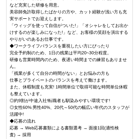
など充実した研修を用意。
美容師免許取得したばかりの方や、カット経験が浅い方も充
実サポートでお迎えします。
「ウィッグを使って自信がついた!」「オシャレをしてお出か
けするのが楽しみになった!」など、お客様の笑顔を演出する
やりがいのあるお仕事です。
◆ワークライフバランスを重視したい方にぴったり
完全予約制のため、1日の残業は平均20~30分程度。
研修も営業時間内のため、夜遅い時間までの練習もありませ
ん。
「残業が多くて自分の時間がない」とお悩みの方も
仕事とプライベートのバランスを考えて働けます。
また、休暇制度も充実! 1時間単位で取得可能な時間単位休暇
も整えています。
◎約9割が中途入社!転職者も馴染みやすい環境です!
◎女性60%:男性40%、20代～50代の幅広い年代のスタッフが
活躍中!
◆応募の流れ
応募 → Web応募書類による書類選考 → 面接1回(適性検
査) → 採用