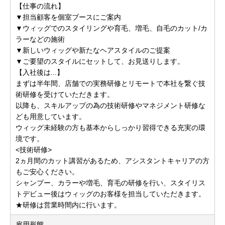
【仕事の流れ】
▼担当顧客を個室ブースにご案内
▼ウィッグでのスタイリングや育毛、増毛、自毛のカット/カ
ラーなどの施術
▼新しいウィッグや新たなヘアスタイルのご提案
▼ご要望のスタイルにセットして、お見送りします。
【入社後は...】
まずは半年間、店舗での実務研修とリモートで本社を繋ぐ技
術研修を受けていただきます。
以降も、スキルアップの為の技術研修やマネジメント研修な
ども用意しています。
ウィッグ未経験の方も基本からしっかり習得できる充実の環
境です。
<技術研修>
2ヵ月間のカット講習があるため、アシスタントキャリアの方
もご安心ください。
シャンプー、カラーや増毛、育毛の研修を行い、スタイリス
トデビュー後はウィッグのお客様を担当していただきます。
★研修は営業時間内に行います。
雇用形態