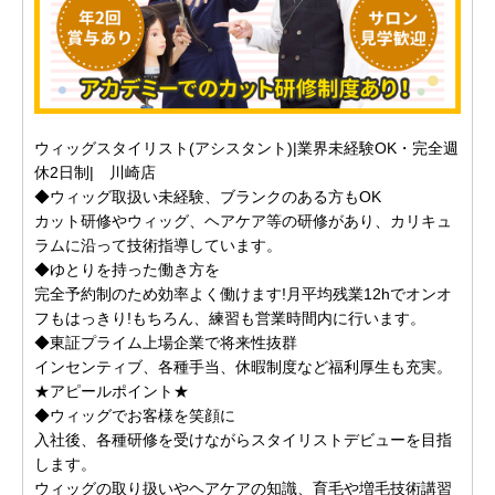
ウィッグスタイリスト(アシスタント)|業界未経験OK・完全週
休2日制| 川崎店
◆ウィッグ取扱い未経験、ブランクのある方もOK
カット研修やウィッグ、ヘアケア等の研修があり、カリキュ
ラムに沿って技術指導しています。
◆ゆとりを持った働き方を
完全予約制のため効率よく働けます!月平均残業12hでオンオ
フもはっきり!もちろん、練習も営業時間内に行います。
◆東証プライム上場企業で将来性抜群
インセンティブ、各種手当、休暇制度など福利厚生も充実。
★アピールポイント★
◆ウィッグでお客様を笑顔に
入社後、各種研修を受けながらスタイリストデビューを目指
します。
ウィッグの取り扱いやヘアケアの知識、育毛や増毛技術講習