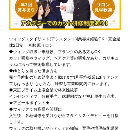
ウィッグスタイリスト(アシスタント)|業界未経験OK・完全週
休2日制| 相模原サロン
◆ウィッグ取扱い未経験、ブランクのある方もOK
カット研修やウィッグ、ヘアケア等の研修があり、カリキュ
ラムに沿って技術指導しています。
◆ゆとりを持った働き方を
完全予約制のため効率よく働けます!月平均残業12hでオンオ
フもはっきり!もちろん、練習も営業時間内に行います。
◆東証プライム上場企業で将来性抜群
インセンティブ、各種手当、休暇制度など福利厚生も充実。
★アピールポイント★
◆ウィッグでお客様を笑顔に
入社後、各種研修を受けながらスタイリストデビューを目指
します。
ウィッグの取り扱いやヘアケアの知識、育毛や増毛技術講習