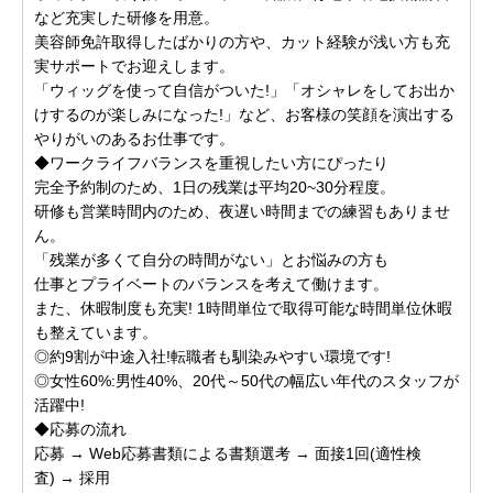
など充実した研修を用意。
美容師免許取得したばかりの方や、カット経験が浅い方も充
実サポートでお迎えします。
「ウィッグを使って自信がついた!」「オシャレをしてお出か
けするのが楽しみになった!」など、お客様の笑顔を演出する
やりがいのあるお仕事です。
◆ワークライフバランスを重視したい方にぴったり
完全予約制のため、1日の残業は平均20~30分程度。
研修も営業時間内のため、夜遅い時間までの練習もありませ
ん。
「残業が多くて自分の時間がない」とお悩みの方も
仕事とプライベートのバランスを考えて働けます。
また、休暇制度も充実! 1時間単位で取得可能な時間単位休暇
も整えています。
◎約9割が中途入社!転職者も馴染みやすい環境です!
◎女性60%:男性40%、20代～50代の幅広い年代のスタッフが
活躍中!
◆応募の流れ
応募 → Web応募書類による書類選考 → 面接1回(適性検
査) → 採用