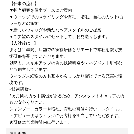
【仕事の流れ】
▼担当顧客を個室ブースにご案内
▼ウィッグでのスタイリングや育毛、増毛、自毛のカット/カ
ラーなどの施術
▼新しいウィッグや新たなヘアスタイルのご提案
▼ご要望のスタイルにセットして、お見送りします。
【入社後は...】
まずは半年間、店舗での実務研修とリモートで本社を繋ぐ技
術研修を受けていただきます。
以降も、スキルアップの為の技術研修やマネジメント研修な
ども用意しています。
ウィッグ未経験の方も基本からしっかり習得できる充実の環
境です。
<技術研修>
2ヵ月間のカット講習があるため、アシスタントキャリアの方
もご安心ください。
シャンプー、カラーや増毛、育毛の研修を行い、スタイリス
トデビュー後はウィッグのお客様を担当していただきます。
★研修は営業時間内に行います。
雇用形態