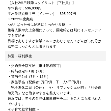
【入社2年目以降スタイリスト（正社員）】
平均賞与：596,030円
平均業績貢献手当（インセン）：395,907円
※2022年度実績
<がんばった分は給料にしっかり反映！>
接客人数や売上金額によって、固定給とは別にインセンティ
ブを支給★
目標はありますが営業ノルマはありません！がんばった分は
給料にしっかりと反映されます！
待遇・福利厚生
・交通費全額支給（車通勤相談可）
・給与改定年1回（7月）
・賞与年2回（7月・12月）
・家族手当（配偶者1万円/月、子一人5千円/月）
「完全週休二日（公休）」や「リフレッシュ休暇」「社会保
険完備」など働きやすさを整えています。
最近では、男性の育児休業取得率を上げることにも取り組ん
でいます。
≪子育て就労制度≫