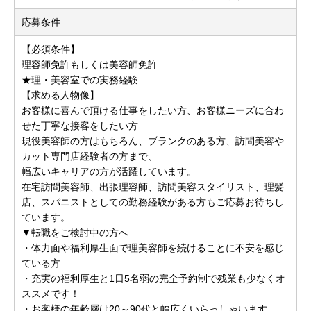
応募条件
【必須条件】
理容師免許もしくは美容師免許
★理・美容室での実務経験
【求める人物像】
お客様に喜んで頂ける仕事をしたい方、お客様ニーズに合わ
せた丁寧な接客をしたい方
現役美容師の方はもちろん、ブランクのある方、訪問美容や
カット専門店経験者の方まで、
幅広いキャリアの方が活躍しています。
在宅訪問美容師、出張理容師、訪問美容スタイリスト、理髪
店、スパニストとしての勤務経験がある方もご応募お待ちし
ています。
▼転職をご検討中の方へ
・体力面や福利厚生面で理美容師を続けることに不安を感じ
ている方
・充実の福利厚生と1日5名弱の完全予約制で残業も少なくオ
ススメです！
・お客様の年齢層は20～90代と幅広くいらっしゃいます。