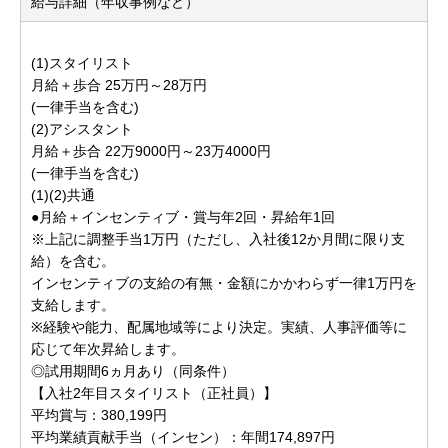
給与詳細（年収事例など）
(1)スタイリスト
月給＋歩合 25万円～28万円
(一律手当を含む)
(2)アシスタント
月給＋歩合 22万9000円～23万4000円
(一律手当を含む)
(1)(2)共通
●月給＋インセンティブ・賞与年2回・昇給年1回
※上記に調整手当1万円（ただし、入社後12か月間に限り支
給）を含む。
インセンティブの支給の有無・金額にかかわらず一律1万円を
支給します。
※経験や能力、配属地域等により決定。実績、人事評価等に
応じて年次昇給します。
◎試用期間6ヵ月あり（同条件）
【入社2年目スタイリスト（正社員）】
平均賞与：380,199円
平均業績貢献手当（インセン）：年間174,897円