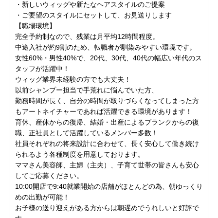
・新しいウィッグや新たなヘアスタイルのご提案
・ご要望のスタイルにセットして、お見送りします
【職場環境】
完全予約制なので、残業は月平均12時間程度。
中途入社が約9割のため、転職者が馴染みやすい環境です。
女性60%・男性40%で、20代、30代、40代の幅広い年代のス
タッフが活躍中！
ウィッグ業界未経験の方でも大丈夫！
以前シャンプー担当で手荒れに悩んでいた方、
勤務時間が長く、自分の時間が取りづらくなってしまった方
もアートネイチャーであれば活躍できる環境があります！
育休、産休からの復帰、結婚・出産によるブランクからの復
職、正社員として活躍しているメンバー多数！
社員それぞれの将来設計に合わせて、長く安心して働き続け
られるよう各種制度を用意しております。
ママさん美容師、主婦（主夫）、子育て世帯の皆さんも安心
してご応募ください。
10:00開店で9:40就業開始の店舗がほとんどの為、朝ゆっくり
めの出勤が可能！
お子様の送り迎えがある方からは朝遅めでうれしいと好評で