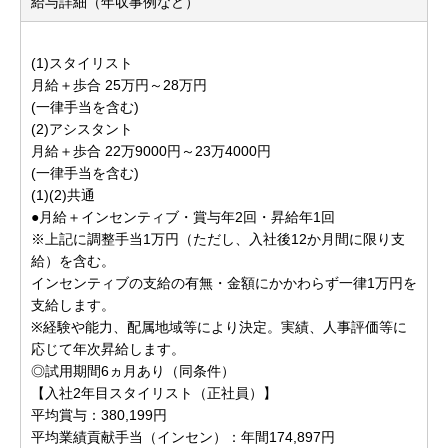
給与詳細（年収事例など）
(1)スタイリスト
月給＋歩合 25万円～28万円
(一律手当を含む)
(2)アシスタント
月給＋歩合 22万9000円～23万4000円
(一律手当を含む)
(1)(2)共通
●月給＋インセンティブ・賞与年2回・昇給年1回
※上記に調整手当1万円（ただし、入社後12か月間に限り支
給）を含む。
インセンティブの支給の有無・金額にかかわらず一律1万円を
支給します。
※経験や能力、配属地域等により決定。実績、人事評価等に
応じて年次昇給します。
◎試用期間6ヵ月あり（同条件）
【入社2年目スタイリスト（正社員）】
平均賞与：380,199円
平均業績貢献手当（インセン）：年間174,897円