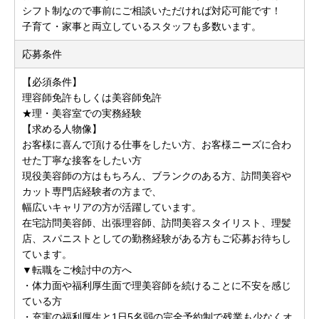
シフト制なので事前にご相談いただければ対応可能です！
子育て・家事と両立しているスタッフも多数います。
応募条件
【必須条件】
理容師免許もしくは美容師免許
★理・美容室での実務経験
【求める人物像】
お客様に喜んで頂ける仕事をしたい方、お客様ニーズに合わ
せた丁寧な接客をしたい方
現役美容師の方はもちろん、ブランクのある方、訪問美容や
カット専門店経験者の方まで、
幅広いキャリアの方が活躍しています。
在宅訪問美容師、出張理容師、訪問美容スタイリスト、理髪
店、スパニストとしての勤務経験がある方もご応募お待ちし
ています。
▼転職をご検討中の方へ
・体力面や福利厚生面で理美容師を続けることに不安を感じ
ている方
・充実の福利厚生と1日5名弱の完全予約制で残業も少なくオ