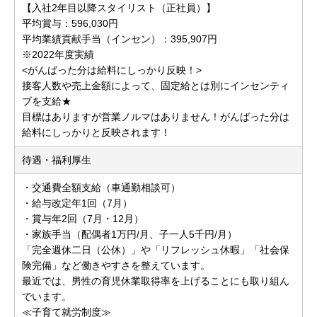
【入社2年目以降スタイリスト（正社員）】
平均賞与：596,030円
平均業績貢献手当（インセン）：395,907円
※2022年度実績
<がんばった分は給料にしっかり反映！>
接客人数や売上金額によって、固定給とは別にインセンティ
ブを支給★
目標はありますが営業ノルマはありません！がんばった分は
給料にしっかりと反映されます！
待遇・福利厚生
・交通費全額支給（車通勤相談可）
・給与改定年1回（7月）
・賞与年2回（7月・12月）
・家族手当（配偶者1万円/月、子一人5千円/月）
「完全週休二日（公休）」や「リフレッシュ休暇」「社会保
険完備」など働きやすさを整えています。
最近では、男性の育児休業取得率を上げることにも取り組ん
でいます。
≪子育て就労制度≫