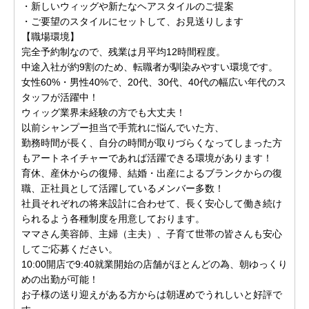
・新しいウィッグや新たなヘアスタイルのご提案
・ご要望のスタイルにセットして、お見送りします
【職場環境】
完全予約制なので、残業は月平均12時間程度。
中途入社が約9割のため、転職者が馴染みやすい環境です。
女性60%・男性40%で、20代、30代、40代の幅広い年代のス
タッフが活躍中！
ウィッグ業界未経験の方でも大丈夫！
以前シャンプー担当で手荒れに悩んでいた方、
勤務時間が長く、自分の時間が取りづらくなってしまった方
もアートネイチャーであれば活躍できる環境があります！
育休、産休からの復帰、結婚・出産によるブランクからの復
職、正社員として活躍しているメンバー多数！
社員それぞれの将来設計に合わせて、長く安心して働き続け
られるよう各種制度を用意しております。
ママさん美容師、主婦（主夫）、子育て世帯の皆さんも安心
してご応募ください。
10:00開店で9:40就業開始の店舗がほとんどの為、朝ゆっくり
めの出勤が可能！
お子様の送り迎えがある方からは朝遅めでうれしいと好評で