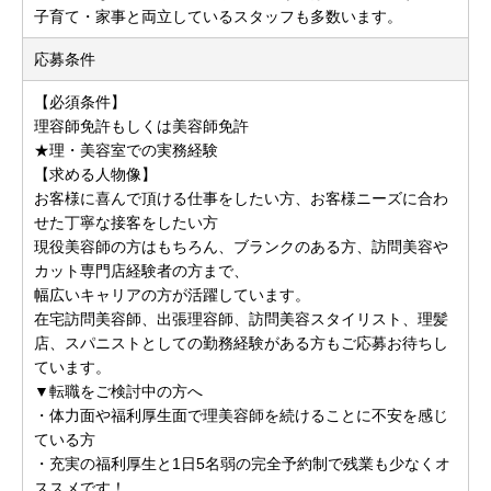
子育て・家事と両立しているスタッフも多数います。
応募条件
【必須条件】
理容師免許もしくは美容師免許
★理・美容室での実務経験
【求める人物像】
お客様に喜んで頂ける仕事をしたい方、お客様ニーズに合わ
せた丁寧な接客をしたい方
現役美容師の方はもちろん、ブランクのある方、訪問美容や
カット専門店経験者の方まで、
幅広いキャリアの方が活躍しています。
在宅訪問美容師、出張理容師、訪問美容スタイリスト、理髪
店、スパニストとしての勤務経験がある方もご応募お待ちし
ています。
▼転職をご検討中の方へ
・体力面や福利厚生面で理美容師を続けることに不安を感じ
ている方
・充実の福利厚生と1日5名弱の完全予約制で残業も少なくオ
ススメです！