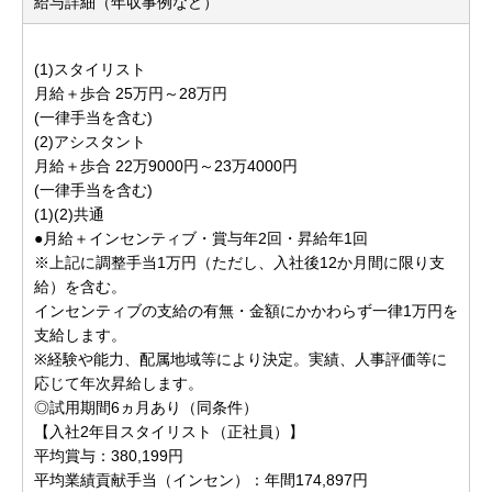
給与詳細（年収事例など）
(1)スタイリスト
月給＋歩合 25万円～28万円
(一律手当を含む)
(2)アシスタント
月給＋歩合 22万9000円～23万4000円
(一律手当を含む)
(1)(2)共通
●月給＋インセンティブ・賞与年2回・昇給年1回
※上記に調整手当1万円（ただし、入社後12か月間に限り支
給）を含む。
インセンティブの支給の有無・金額にかかわらず一律1万円を
支給します。
※経験や能力、配属地域等により決定。実績、人事評価等に
応じて年次昇給します。
◎試用期間6ヵ月あり（同条件）
【入社2年目スタイリスト（正社員）】
平均賞与：380,199円
平均業績貢献手当（インセン）：年間174,897円