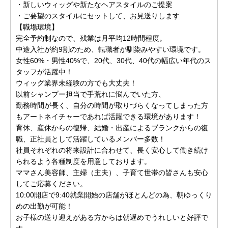
・新しいウィッグや新たなヘアスタイルのご提案
・ご要望のスタイルにセットして、お見送りします
【職場環境】
完全予約制なので、残業は月平均12時間程度。
中途入社が約9割のため、転職者が馴染みやすい環境です。
女性60%・男性40%で、20代、30代、40代の幅広い年代のス
タッフが活躍中！
ウィッグ業界未経験の方でも大丈夫！
以前シャンプー担当で手荒れに悩んでいた方、
勤務時間が長く、自分の時間が取りづらくなってしまった方
もアートネイチャーであれば活躍できる環境があります！
育休、産休からの復帰、結婚・出産によるブランクからの復
職、正社員として活躍しているメンバー多数！
社員それぞれの将来設計に合わせて、長く安心して働き続け
られるよう各種制度を用意しております。
ママさん美容師、主婦（主夫）、子育て世帯の皆さんも安心
してご応募ください。
10:00開店で9:40就業開始の店舗がほとんどの為、朝ゆっくり
めの出勤が可能！
お子様の送り迎えがある方からは朝遅めでうれしいと好評で