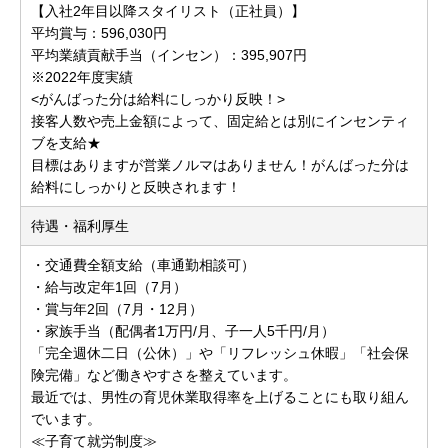
【入社2年目以降スタイリスト（正社員）】
平均賞与：596,030円
平均業績貢献手当（インセン）：395,907円
※2022年度実績
<がんばった分は給料にしっかり反映！>
接客人数や売上金額によって、固定給とは別にインセンティ
ブを支給★
目標はありますが営業ノルマはありません！がんばった分は
給料にしっかりと反映されます！
待遇・福利厚生
・交通費全額支給（車通勤相談可）
・給与改定年1回（7月）
・賞与年2回（7月・12月）
・家族手当（配偶者1万円/月、子一人5千円/月）
「完全週休二日（公休）」や「リフレッシュ休暇」「社会保
険完備」など働きやすさを整えています。
最近では、男性の育児休業取得率を上げることにも取り組ん
でいます。
≪子育て就労制度≫