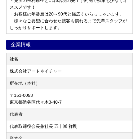
・充実の福利厚生と1日5名弱の完全予約制で残業も少なくオ
ススメです！
・お客様の年齢層は20～90代と幅広くいらっしゃいます。
様々なご要望に合わせた接客も慣れるまで先輩スタッフが
しっかりサポートします。
企業情報
社名
株式会社アートネイチャー
所在地（本社）
〒151-0053
東京都渋谷区代々木3-40-7
代表者
代表取締役会長兼社長 五十嵐 祥剛
資本金