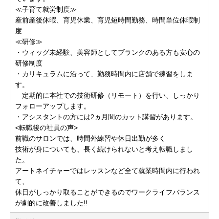
≪子育て就労制度≫
産前産後休暇、育児休業、育児短時間勤務、時間単位休暇制
度
≪研修≫
・ウィッグ未経験、美容師としてブランクのある方も安心の
研修制度
・カリキュラムに沿って、勤務時間内に店舗で練習をしま
す。
定期的に本社での技術研修（リモート）を行い、しっかり
フォローアップします。
・アシスタントの方には2ヵ月間のカット講習があります。
<転職後の社員の声>
前職のサロンでは、時間外練習や休日出勤が多く
技術が身についても、長く続けられないと考え転職しまし
た。
アートネイチャーではレッスンなど全て就業時間内に行われ
て、
休日がしっかり取ることができるのでワークライフバランス
が劇的に改善しました!!