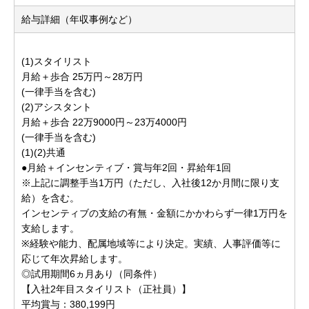
給与詳細（年収事例など）
(1)スタイリスト
月給＋歩合 25万円～28万円
(一律手当を含む)
(2)アシスタント
月給＋歩合 22万9000円～23万4000円
(一律手当を含む)
(1)(2)共通
●月給＋インセンティブ・賞与年2回・昇給年1回
※上記に調整手当1万円（ただし、入社後12か月間に限り支
給）を含む。
インセンティブの支給の有無・金額にかかわらず一律1万円を
支給します。
※経験や能力、配属地域等により決定。実績、人事評価等に
応じて年次昇給します。
◎試用期間6ヵ月あり（同条件）
【入社2年目スタイリスト（正社員）】
平均賞与：380,199円