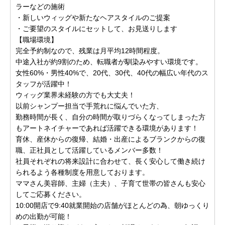
ラーなどの施術
・新しいウィッグや新たなヘアスタイルのご提案
・ご要望のスタイルにセットして、お見送りします
【職場環境】
完全予約制なので、残業は月平均12時間程度。
中途入社が約9割のため、転職者が馴染みやすい環境です。
女性60%・男性40%で、20代、30代、40代の幅広い年代のス
タッフが活躍中！
ウィッグ業界未経験の方でも大丈夫！
以前シャンプー担当で手荒れに悩んでいた方、
勤務時間が長く、自分の時間が取りづらくなってしまった方
もアートネイチャーであれば活躍できる環境があります！
育休、産休からの復帰、結婚・出産によるブランクからの復
職、正社員として活躍しているメンバー多数！
社員それぞれの将来設計に合わせて、長く安心して働き続け
られるよう各種制度を用意しております。
ママさん美容師、主婦（主夫）、子育て世帯の皆さんも安心
してご応募ください。
10:00開店で9:40就業開始の店舗がほとんどの為、朝ゆっくり
めの出勤が可能！