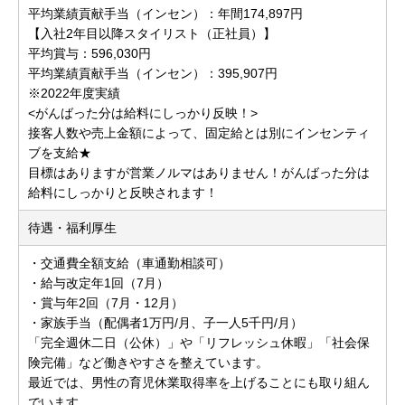
平均業績貢献手当（インセン）：年間174,897円
【入社2年目以降スタイリスト（正社員）】
平均賞与：596,030円
平均業績貢献手当（インセン）：395,907円
※2022年度実績
<がんばった分は給料にしっかり反映！>
接客人数や売上金額によって、固定給とは別にインセンティ
ブを支給★
目標はありますが営業ノルマはありません！がんばった分は
給料にしっかりと反映されます！
待遇・福利厚生
・交通費全額支給（車通勤相談可）
・給与改定年1回（7月）
・賞与年2回（7月・12月）
・家族手当（配偶者1万円/月、子一人5千円/月）
「完全週休二日（公休）」や「リフレッシュ休暇」「社会保
険完備」など働きやすさを整えています。
最近では、男性の育児休業取得率を上げることにも取り組ん
でいます。