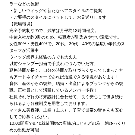
ラーなどの施術
・新しいウィッグや新たなヘアスタイルのご提案
・ご要望のスタイルにセットして、お見送りします
【職場環境】
完全予約制なので、残業は月平均12時間程度。
中途入社が約9割のため、転職者が馴染みやすい環境です。
女性60%・男性40%で、20代、30代、40代の幅広い年代のス
タッフが活躍中！
ウィッグ業界未経験の方でも大丈夫！
以前シャンプー担当で手荒れに悩んでいた方、
勤務時間が長く、自分の時間が取りづらくなってしまった方
もアートネイチャーであれば活躍できる環境があります！
育休、産休からの復帰、結婚・出産によるブランクからの復
職、正社員として活躍しているメンバー多数！
社員それぞれの将来設計に合わせて、長く安心して働き続け
られるよう各種制度を用意しております。
ママさん美容師、主婦（主夫）、子育て世帯の皆さんも安心
してご応募ください。
10:00開店で9:40就業開始の店舗がほとんどの為、朝ゆっくり
めの出勤が可能！