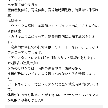
≪子育て就労制度≫
産前産後休暇、育児休業、育児短時間勤務、時間単位休暇制
度
≪研修≫
・ウィッグ未経験、美容師としてブランクのある方も安心の
研修制度
・カリキュラムに沿って、勤務時間内に店舗で練習をしま
す。
定期的に本社での技術研修（リモート）を行い、しっかり
フォローアップします。
・アシスタントの方には2ヵ月間のカット講習があります。
<転職後の社員の声>
前職のサロンでは、時間外練習や休日出勤が多く
技術が身についても、長く続けられないと考え転職しまし
た。
アートネイチャーではレッスンなど全て就業時間内に行われ
て、
休日がしっかり取ることができるのでワークライフバランス
が劇的に改善しました!!