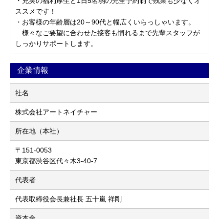
・充実の福利厚生と1日5名弱の完全予約制で残業も少なくオ
ススメです！
・お客様の年齢層は20～90代と幅広くいらっしゃいます。
様々なご要望に合わせた接客も慣れるまで先輩スタッフが
しっかりサポートします。
企業情報
社名
株式会社アートネイチャー
所在地（本社）
〒151-0053
東京都渋谷区代々木3-40-7
代表者
代表取締役会長兼社長 五十嵐 祥剛
資本金