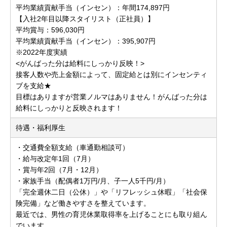
平均業績貢献手当（インセン）：年間174,897円
【入社2年目以降スタイリスト（正社員）】
平均賞与：596,030円
平均業績貢献手当（インセン）：395,907円
※2022年度実績
<がんばった分は給料にしっかり反映！>
接客人数や売上金額によって、固定給とは別にインセンティ
ブを支給★
目標はありますが営業ノルマはありません！がんばった分は
給料にしっかりと反映されます！
待遇・福利厚生
・交通費全額支給（車通勤相談可）
・給与改定年1回（7月）
・賞与年2回（7月・12月）
・家族手当（配偶者1万円/月、子一人5千円/月）
「完全週休二日（公休）」や「リフレッシュ休暇」「社会保
険完備」など働きやすさを整えています。
最近では、男性の育児休業取得率を上げることにも取り組ん
でいます。