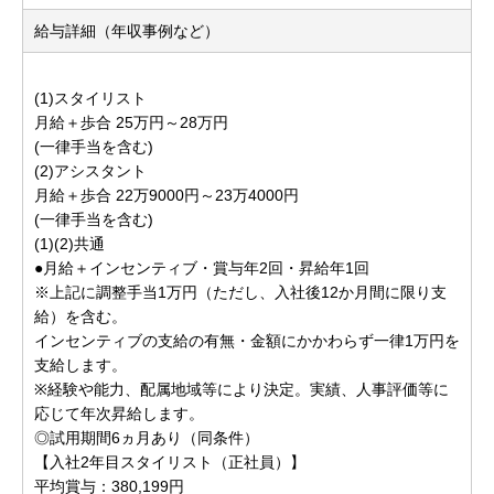
給与詳細（年収事例など）
(1)スタイリスト
月給＋歩合 25万円～28万円
(一律手当を含む)
(2)アシスタント
月給＋歩合 22万9000円～23万4000円
(一律手当を含む)
(1)(2)共通
●月給＋インセンティブ・賞与年2回・昇給年1回
※上記に調整手当1万円（ただし、入社後12か月間に限り支
給）を含む。
インセンティブの支給の有無・金額にかかわらず一律1万円を
支給します。
※経験や能力、配属地域等により決定。実績、人事評価等に
応じて年次昇給します。
◎試用期間6ヵ月あり（同条件）
【入社2年目スタイリスト（正社員）】
平均賞与：380,199円