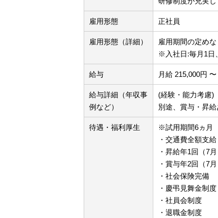
研修制度が充実し
雇用形態
正社員
雇用形態（詳細）
雇用期間の定め
※入社日:毎月1日
給与
月給 215,000円 〜 
給与詳細（年収事
(経験・能力考慮)
例など）
別途、賞与・昇給
待遇・福利厚生
※試用期間6ヵ月
・交通費全額支給
・昇給年1回（7月
・賞与年2回（7月
・社会保険完備
・慶弔見舞金制度
・社員会制度
・退職金制度