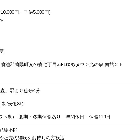
,000円、子供5,000円)
≫
度
 熊本県菊池郡菊陽町光の森七丁目33-1ゆめタウン光の森 南館２Ｆ
の森」駅より徒歩4分
フト制/実働8h)
フト制) 夏期・冬期休暇あり 年間休日・休暇113日
経験不問
や販売の経験をお持ちの方歓迎