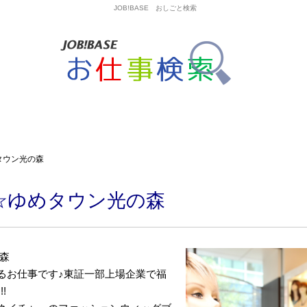
JOB!BASE おしごと検索
タウン光の森
☆ゆめタウン光の森
森
るお仕事です♪東証一部上場企業で福
!