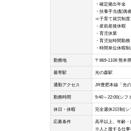
・確定拠出年金
・扶養手当(配偶者10
≪子育て就労制度
・産前産後休暇
・育児休業
・育児短時間勤務
・時間単位休暇制
勤務地
〒869-1108
最寄駅
光の森駅
通勤アクセス
JR豊肥本線「光
勤務時間
9:40～22:00(シ
休日・休暇
完全週休2日制(シ
応募条件
高卒以上、年齢・
※人と接する仕事