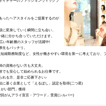
ネイチャーのファッションウィッグブ
あったヘアスタイルをご提案するのが
様に変身していく瞬間に立ち会い、
一緒に分かち合っていただけます。
幅広い年齢層のスタッフが活躍中!
厚生もバッチリ。
児短縮勤務制度など、女性が働きやすい環境を第一に考えており、
師の資格がない方も大丈夫。
験でも安心して始められるお仕事です。
られる方、是非ご応募下さい♪
法に基く企業として「えるぼし」認定を取得(二つ星)
きがい部門」獲得
回がんアライ宣言・アワード」受賞(シルバー)