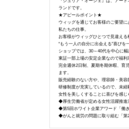
『ジュリア・オージェ』は、アート
ランドです。
★アピールポイント★
ウィッグを通じてお客様のご要望に
私たちの仕事。
お客様がウィッグひとつで見違える
“もう一人の自分に出会える”喜びを
ショップでは、30～40代を中心に
東証一部上場の安定企業なので福利
完全週休2日制、夏期冬期休暇、育
ます。
販売経験のない方や、理容師・美容
研修制度が充実しているので、未経
女性を美しくすることに喜びを感じ
◆厚生労働省が定める女性活躍推進
◆第5回ホワイト企業アワード「働
◆がんと就労の問題に取り組む「第2