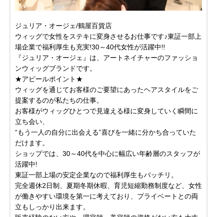
ジュリア・オージェ/鶴屋百貨店
ウィッグで女性をステキに変身させるお仕事です♪東証一部上
場企業で福利厚生も充実!30～40代女性が活躍中!!
『ジュリア・オージェ』は、アートネイチャーのファッショ
ンウィッグブランドです。
★アピールポイント★
ウィッグを通じてお客様のご要望にあったヘアスタイルをご
提案するのが私たちの仕事。
お客様がウィッグひとつで見違える様に変身していく瞬間に
立ち会い、
“もう一人の自分に出会える”喜びを一緒に分かち合っていた
だけます。
ショップでは、30～40代を中心に幅広い年齢層のスタッフが
活躍中!
東証一部上場の安定企業なので福利厚生もバッチリ。
完全週休2日制、夏期冬期休暇、育児短縮勤務制度など、女性
が働きやすい環境を第一に考えており、プライベートとの両
立もしっかり出来ます。