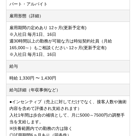
パート・アルバイト
雇用形態（詳細）
雇用期間の定めあり 12ヶ月(更新予定有)
※入社日:毎月1日、16日
週30時間以上の勤務が可能な方は時短契約社員（月給
165,000～）もご相談ください 12ヶ月(更新予定有)
※入社日:毎月1日、16日
給与
時給 1,330円 〜 1,430円
給与詳細（年収事例など）
●インセンティブ（売上に対してだけでなく、接客人数や施術
内容を含めて評価され支給されます）
入社1年間は歩合の補填として、月に5000～7500円の調整手
当を支給します。
※扶養範囲内での勤務の方は除く
◎試用期間6ヵ月あり（同条件）