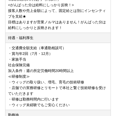
<がんばった分は給料にしっかり反映！>
接客人数や売上金額によって、固定給とは別にインセンティ
ブを支給★
目標はありますが営業ノルマはありません！がんばった分は
給料にしっかりと反映されます！
待遇・福利厚生
・交通費全額支給（車通勤相談可）
・賞与年2回（7月・12月）
・家族手当
社会保険完備
加入条件：週の所定労働時間20時間以上
≪研修制度≫
・ウィッグの取り扱い、増毛、育毛の技術研修
・店舗での実務研修とリモートで本社と繋ぐ技術研修を受け
ていただきます
・研修は勤務時間内に行います
・ウィッグ未経験でもご安心ください
勤務地