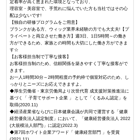
定着率が高く恵まれた環境となっており、
理容室・美容室で、手荒れに悩んでいた方も当社ではその心
配は少ないです!
【独自の研修プログラムをご用意】
ブランクがある方、ウィッグ業界未経験の方でも大丈夫!【プ
ライベートと両立させた働き方】週3日、1日5時間～の働き
方ができるため、家族との時間も大切にした働き方ができま
す☆
【お客様担当制で丁寧な接客】
お客様担当制のため、信頼関係を築きやすく丁寧な接客がで
きます。
お一人1時間30分～2時間程度の予約枠で個室対応のため、し
っかりとニーズにお応えできますよ。
◆厚生労働省・東京労働局より次世代育 成支援対策推進法に
基づく「 子育てサポート企業 」 として「くるみん認定」を
取得(2020.11)
◆経済産業省ならびに日本健康会議が共同で運営する「健康
経営優良法人認定制度」において、「健康経営優良法人 2022
(大規模法人部門)」に認定(2022.3)
◆第7回ホワイト企業アワード「 健康経営部門 」を受賞
(2021.11)