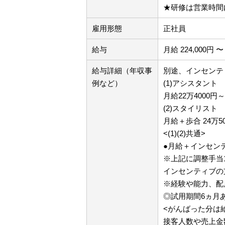
★研修は営業時間
雇用形態
正社員
給与
月給 224,000円 〜 
給与詳細（年収事
別途、インセンテ
例など）
(1)アシスタント
月給22万4000
(2)スタイリスト
月給＋歩合 24万
<(1)(2)共通>
●月給＋インセン
※上記に調整手当
インセンティブの
※経験や能力、配
◎試用期間6ヵ月
<がんばった分は
接客人数や売上金