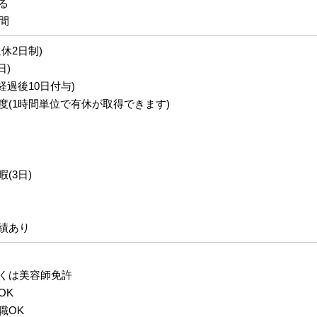
る
間
休2日制)
日)
経過後10日付与)
度(1時間単位で有休が取得できます)
(3日)
績あり
くは美容師免許
OK
職OK