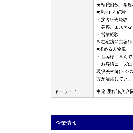
★転職回数、学歴
■活かせる経験
・接客販売経験
・美容、エステな
・営業経験
※在宅訪問美容師
■求める人物像
・お客様に喜んで
・お客様ニーズに
現役美容師(アシ
方が活躍していま
キーワード
中途,理容師,美容
企業情報