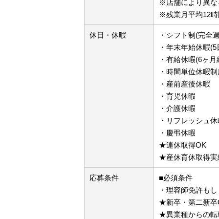
※店舗により異な
※残業月平均12時
休日・休暇
・シフト制(完全週
・年末年始休暇(5
・有給休暇(6ヶ月
・時間単位休暇制
・産前産後休暇
・育児休暇
・介護休暇
・リフレッシュ休暇
・慶弔休暇
★連休取得OK
★産休育休取得実
応募条件
■必須条件
・理容師免許もし
★新卒・第二新卒
★異業種からの転