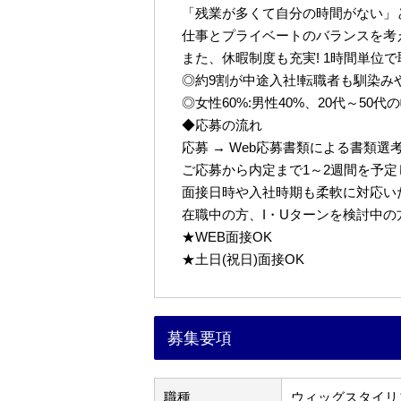
「残業が多くて自分の時間がない」
仕事とプライベートのバランスを考
また、休暇制度も充実! 1時間単位
◎約9割が中途入社!転職者も馴染み
◎女性60%:男性40%、20代～50
◆応募の流れ
応募 → Web応募書類による書類選考 
ご応募から内定まで1～2週間を予
面接日時や入社時期も柔軟に対応い
在職中の方、I・Uターンを検討中
★WEB面接OK
★土日(祝日)面接OK
募集要項
職種
ウィッグスタイリ