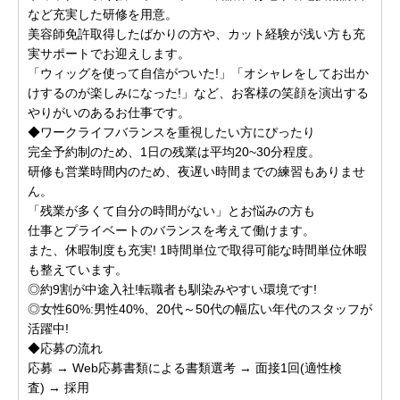
など充実した研修を用意。
美容師免許取得したばかりの方や、カット経験が浅い方も充
実サポートでお迎えします。
「ウィッグを使って自信がついた!」「オシャレをしてお出か
けするのが楽しみになった!」など、お客様の笑顔を演出する
やりがいのあるお仕事です。
◆ワークライフバランスを重視したい方にぴったり
完全予約制のため、1日の残業は平均20~30分程度。
研修も営業時間内のため、夜遅い時間までの練習もありませ
ん。
「残業が多くて自分の時間がない」とお悩みの方も
仕事とプライベートのバランスを考えて働けます。
また、休暇制度も充実! 1時間単位で取得可能な時間単位休暇
も整えています。
◎約9割が中途入社!転職者も馴染みやすい環境です!
◎女性60%:男性40%、20代～50代の幅広い年代のスタッフが
活躍中!
◆応募の流れ
応募 → Web応募書類による書類選考 → 面接1回(適性検
査) → 採用