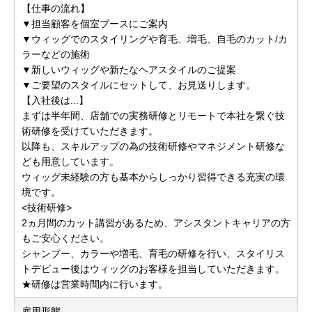
【仕事の流れ】
▼担当顧客を個室ブースにご案内
▼ウィッグでのスタイリングや育毛、増毛、自毛のカット/カ
ラーなどの施術
▼新しいウィッグや新たなヘアスタイルのご提案
▼ご要望のスタイルにセットして、お見送りします。
【入社後は...】
まずは半年間、店舗での実務研修とリモートで本社を繋ぐ技
術研修を受けていただきます。
以降も、スキルアップの為の技術研修やマネジメント研修な
ども用意しています。
ウィッグ未経験の方も基本からしっかり習得できる充実の環
境です。
<技術研修>
2ヵ月間のカット講習があるため、アシスタントキャリアの方
もご安心ください。
シャンプー、カラーや増毛、育毛の研修を行い、スタイリス
トデビュー後はウィッグのお客様を担当していただきます。
★研修は営業時間内に行います。
雇用形態