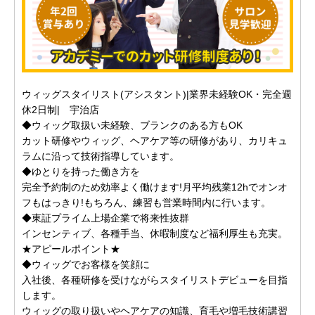
ウィッグスタイリスト(アシスタント)|業界未経験OK・完全週
休2日制| 宇治店
◆ウィッグ取扱い未経験、ブランクのある方もOK
カット研修やウィッグ、ヘアケア等の研修があり、カリキュ
ラムに沿って技術指導しています。
◆ゆとりを持った働き方を
完全予約制のため効率よく働けます!月平均残業12hでオンオ
フもはっきり!もちろん、練習も営業時間内に行います。
◆東証プライム上場企業で将来性抜群
インセンティブ、各種手当、休暇制度など福利厚生も充実。
★アピールポイント★
◆ウィッグでお客様を笑顔に
入社後、各種研修を受けながらスタイリストデビューを目指
します。
ウィッグの取り扱いやヘアケアの知識、育毛や増毛技術講習