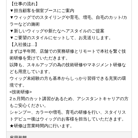
【仕事の流れ】
▼担当顧客を個室ブースにご案内
▼ウィッグでのスタイリングや育毛、増毛、自毛のカット/カ
ラーなどの施術
▼新しいウィッグや新たなヘアスタイルのご提案
▼ご要望のスタイルにセットして、お見送りします。
【入社後は...】
まずは半年間、店舗での実務研修とリモートで本社を繋ぐ技
術研修を受けていただきます。
以降も、スキルアップの為の技術研修やマネジメント研修な
ども用意しています。
ウィッグ未経験の方も基本からしっかり習得できる充実の環
境です。
<技術研修>
2ヵ月間のカット講習があるため、アシスタントキャリアの方
もご安心ください。
シャンプー、カラーや増毛、育毛の研修を行い、スタイリス
トデビュー後はウィッグのお客様を担当していただきます。
★研修は営業時間内に行います。
雇用形態