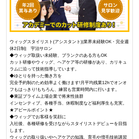
ウィッグスタイリスト(アシスタント)|業界未経験OK・完全週
休2日制| 宇治サロン
◆ウィッグ取扱い未経験、ブランクのある方もOK
カット研修やウィッグ、ヘアケア等の研修があり、カリキュ
ラムに沿って技術指導しています。
◆ゆとりを持った働き方を
完全予約制のため効率よく働けます!月平均残業12hでオンオ
フもはっきり!もちろん、練習も営業時間内に行います。
◆東証プライム上場企業で将来性抜群
インセンティブ、各種手当、休暇制度など福利厚生も充実。
★アピールポイント★
◆ウィッグでお客様を笑顔に
入社後、各種研修を受けながらスタイリストデビューを目指
します。
ウィッグの取り扱いやヘアケアの知識、育毛や増毛技術講習