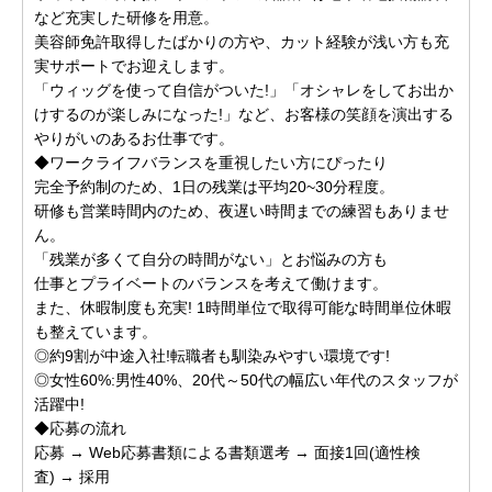
など充実した研修を用意。
美容師免許取得したばかりの方や、カット経験が浅い方も充
実サポートでお迎えします。
「ウィッグを使って自信がついた!」「オシャレをしてお出か
けするのが楽しみになった!」など、お客様の笑顔を演出する
やりがいのあるお仕事です。
◆ワークライフバランスを重視したい方にぴったり
完全予約制のため、1日の残業は平均20~30分程度。
研修も営業時間内のため、夜遅い時間までの練習もありませ
ん。
「残業が多くて自分の時間がない」とお悩みの方も
仕事とプライベートのバランスを考えて働けます。
また、休暇制度も充実! 1時間単位で取得可能な時間単位休暇
も整えています。
◎約9割が中途入社!転職者も馴染みやすい環境です!
◎女性60%:男性40%、20代～50代の幅広い年代のスタッフが
活躍中!
◆応募の流れ
応募 → Web応募書類による書類選考 → 面接1回(適性検
査) → 採用