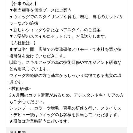
【仕事の流れ】
▼担当顧客を個室ブースにご案内
▼ウィッグでのスタイリングや育毛、増毛、自毛のカット/カ
ラーなどの施術
▼新しいウィッグや新たなヘアスタイルのご提案
▼ご要望のスタイルにセットして、お見送りします。
【入社後は...】
まずは半年間、店舗での実務研修とリモートで本社を繋ぐ技
術研修を受けていただきます。
以降も、スキルアップの為の技術研修やマネジメント研修な
ども用意しています。
ウィッグ未経験の方も基本からしっかり習得できる充実の環
境です。
<技術研修>
2ヵ月間のカット講習があるため、アシスタントキャリアの方
もご安心ください。
シャンプー、カラーや増毛、育毛の研修を行い、スタイリス
トデビュー後はウィッグのお客様を担当していただきます。
★研修は営業時間内に行います。
雇用形態