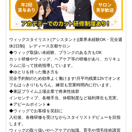
ウィッグスタイリスト(アシスタント)|業界未経験OK・完全週
休2日制| レディース京都サロン
◆ウィッグ取扱い未経験、ブランクのある方もOK
カット研修やウィッグ、ヘアケア等の研修があり、カリキュ
ラムに沿って技術指導しています。
◆ゆとりを持った働き方を
完全予約制のため効率よく働けます!月平均残業12hでオンオ
フもはっきり!もちろん、練習も営業時間内に行います。
◆東証プライム上場企業で将来性抜群
インセンティブ、各種手当、休暇制度など福利厚生も充実。
★アピールポイント★
◆ウィッグでお客様を笑顔に
入社後、各種研修を受けながらスタイリストデビューを目指
します。
ウィッグの取り扱いやヘアケアの知識、育毛や増毛技術講習