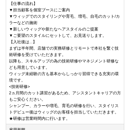
【仕事の流れ】
▼担当顧客を個室ブースにご案内
▼ウィッグでのスタイリングや育毛、増毛、自毛のカット/カ
ラーなどの施術
▼新しいウィッグや新たなヘアスタイルのご提案
▼ご要望のスタイルにセットして、お見送りします。
【入社後は...】
まずは半年間、店舗での実務研修とリモートで本社を繋ぐ技
術研修を受けていただきます。
以降も、スキルアップの為の技術研修やマネジメント研修な
ども用意しています。
ウィッグ未経験の方も基本からしっかり習得できる充実の環
境です。
<技術研修>
2ヵ月間のカット講習があるため、アシスタントキャリアの方
もご安心ください。
シャンプー、カラーや増毛、育毛の研修を行い、スタイリス
トデビュー後はウィッグのお客様を担当していただきます。
★研修は営業時間内に行います。
雇用形態