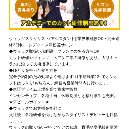
ウィッグスタイリスト(アシスタント)|業界未経験OK・完全週
休2日制| レディース津松菱サロン
◆ウィッグ取扱い未経験、ブランクのある方もOK
カット研修やウィッグ、ヘアケア等の研修があり、カリキュ
ラムに沿って技術指導しています。
◆ゆとりを持った働き方を
完全予約制のため効率よく働けます!月平均残業12hでオンオ
フもはっきり!もちろん、練習も営業時間内に行います。
◆東証プライム上場企業で将来性抜群
インセンティブ、各種手当、休暇制度など福利厚生も充実。
★アピールポイント★
◆ウィッグでお客様を笑顔に
入社後、各種研修を受けながらスタイリストデビューを目指
します。
ウィッグの取り扱いやヘアケアの知識、育毛や増毛技術講習