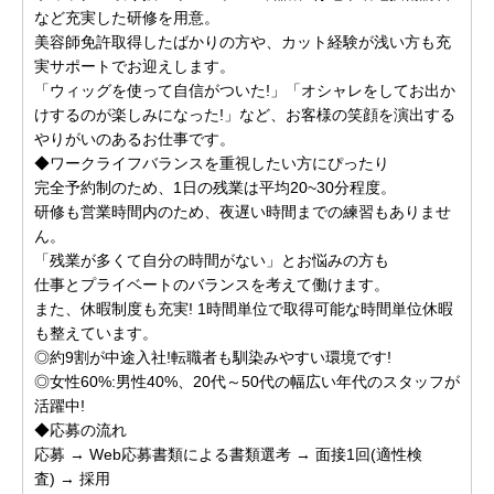
など充実した研修を用意。
美容師免許取得したばかりの方や、カット経験が浅い方も充
実サポートでお迎えします。
「ウィッグを使って自信がついた!」「オシャレをしてお出か
けするのが楽しみになった!」など、お客様の笑顔を演出する
やりがいのあるお仕事です。
◆ワークライフバランスを重視したい方にぴったり
完全予約制のため、1日の残業は平均20~30分程度。
研修も営業時間内のため、夜遅い時間までの練習もありませ
ん。
「残業が多くて自分の時間がない」とお悩みの方も
仕事とプライベートのバランスを考えて働けます。
また、休暇制度も充実! 1時間単位で取得可能な時間単位休暇
も整えています。
◎約9割が中途入社!転職者も馴染みやすい環境です!
◎女性60%:男性40%、20代～50代の幅広い年代のスタッフが
活躍中!
◆応募の流れ
応募 → Web応募書類による書類選考 → 面接1回(適性検
査) → 採用