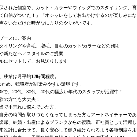
保された個室で、カット・カラーやウィッグでのスタイリング、育
て自信がついた！」「オシャレをしてお出かけするのが楽しみにな
声をいただけた時がなによりのやりがいです。
ブースにご案内
タイリングや育毛、増毛、自毛のカット/カラーなどの施術
や新たなヘアスタイルのご提案
ルにセットして、お見送りします
、残業は月平均12時間程度。
のため、転職者が馴染みやすい環境です。
0%で、20代、30代、40代の幅広い年代のスタッフが活躍中！
験の方でも大丈夫！
当で手荒れに悩んでいた方、
自分の時間が取りづらくなってしまった方もアートネイチャーであ
復帰、結婚・出産によるブランクからの復職、正社員として活躍し
来設計に合わせて、長く安心して働き続けられるよう各種制度を用