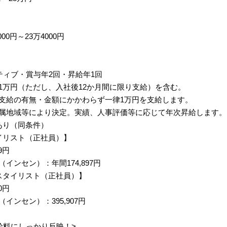
00円～23万4000円
ティブ・賞与年2回・昇給年1回
1万円（ただし、入社後12か月間に限り支給）を含む。
支給の有無・金額にかかわらず一律1万円を支給します。
属地域等により決定。実績、人事評価等に応じて年次昇給します。
あり（同条件）
イリスト（正社員）】
9円
インセン）：年間174,897円
スタイリスト（正社員）】
0円
インセン）：395,907円
給料にしっかり反映！>