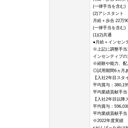
(一律手当を含む)
(2)アシスタント
月給＋歩合 22万90
(一律手当を含む)
(1)(2)共通
●月給＋インセン
※上記に調整手当
インセンティブの
※経験や能力、配
◎試用期間6ヵ月
【入社2年目スタ
平均賞与：380,19
平均業績貢献手当（
【入社2年目以降
平均賞与：596,03
平均業績貢献手当（
※2022年度実績
<がんばった分は