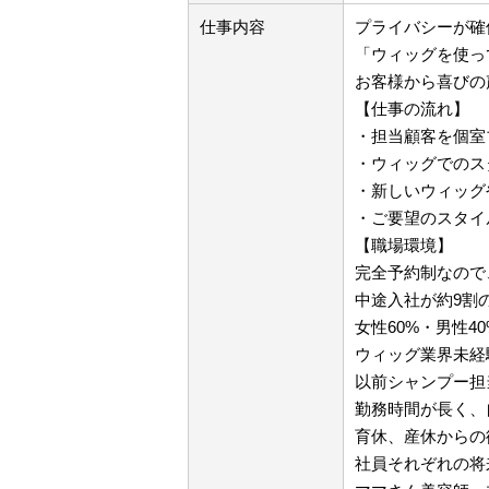
仕事内容
プライバシーが確
「ウィッグを使っ
お客様から喜びの
【仕事の流れ】
・担当顧客を個室
・ウィッグでのス
・新しいウィッグ
・ご要望のスタイ
【職場環境】
完全予約制なので
中途入社が約9割
女性60%・男性4
ウィッグ業界未経
以前シャンプー担
勤務時間が長く、
育休、産休からの
社員それぞれの将