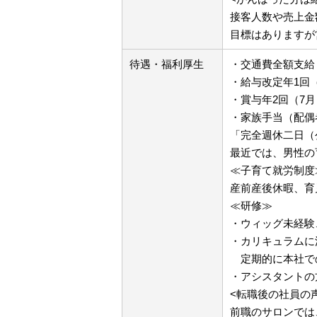
接客人数や売上金
目標はありますが
待遇・福利厚生
・交通費全額支給
・給与改定年1回
・賞与年2回（7月
・家族手当（配偶者
「完全週休二日（
最近では、男性の
≪子育て就労制度
産前産後休暇、育
≪研修≫
・ウィッグ未経験
・カリキュラムに
定期的に本社で
・アシスタントの
<転職後の社員の
前職のサロンでは