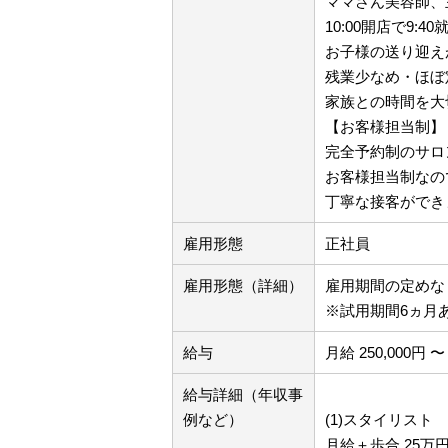
ママさん美容師、
10:00開店で9
お子様の送り迎え
残業少なめ・ほぼ
家族との時間を大
【お客様担当制】
完全予約制のサロ
お客様担当制なの
丁寧な接客ができ
雇用形態
正社員
雇用形態（詳細）
雇用期間の定め
※試用期間6ヵ月
給与
月給 250,000円 〜 
給与詳細（年収事
例など）
(1)スタイリスト
月給＋歩合 25万