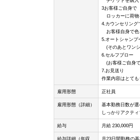
チケットを購入
3お客様ご自身で
ロッカーに荷物
4.カウンセリング
お客様自身で色
5.オートシャンプ
(そのあとワンシ
6.セルフブロー
(お客様ご自身で
7.お見送り
作業内容はとても
雇用形態
正社員
雇用形態（詳細）
基本勤務日数が選
しっかりアクティ
給与
月給 230,000円
給与詳細（年収
月23日間勤務の基本