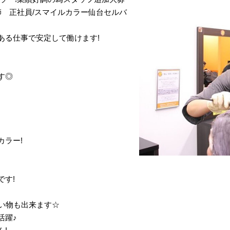
師 正社員/スマイルカラー仙台セルバ
ある仕事で安定して働けます!
す◎
カラー!
です!
買い物も出来ます☆
活躍♪