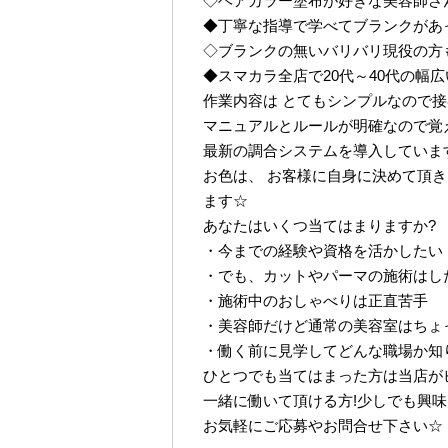
◇ヘアカラー塗布が好きな美容師さん
◆丁寧な指導で学べてブランクがあ
◇ブランクの無いバリバリ現役の方
◆スマカラ全店で20代～40代の幅
作業内容は とてもシンプルなので接
マニュアルとルールが明確なので覚
最新の調合システムを導入しています
お色は、 お客様に自身に決めて頂
ます☆
あなたはいくつ当てはまりますか?
・今までの経験や資格を活かしたい
・でも、カットやパーマの施術はし
・施術中のおしゃべりは正直苦手
・美容師だけど通常の美容室はちょ
・働く前に見学してどんな職場か知
ひとつでも当てはまった方は当店が
一緒に働いて頂ける方!少しでも興味
お気軽にご応募やお問合せ下さい☆