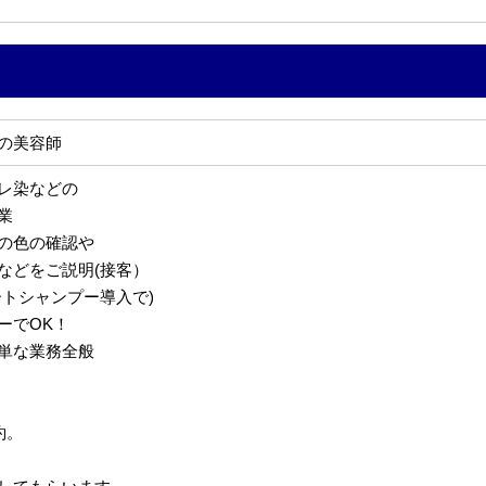
の美容師
レ染などの
業
の色の確認や
どをご説明(接客）
ートシャンプー導入で)
ーでOK！
単な業務全般
約。