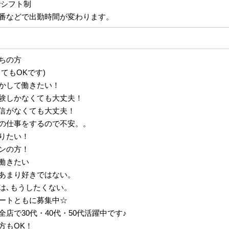
間でシフト制
番などで出勤時間が変わります。
ちの方
てもOKです)
かして働きたい！
験しかなくても大丈夫！
信がなくても大丈夫！
の仕事をするので不安。。
りたい！
ーンの方！
働きたい
あまり好きではない。
は､もうしたくない。
ートともに募集中☆
店で30代・40代・50代活躍中です♪
方もOK！