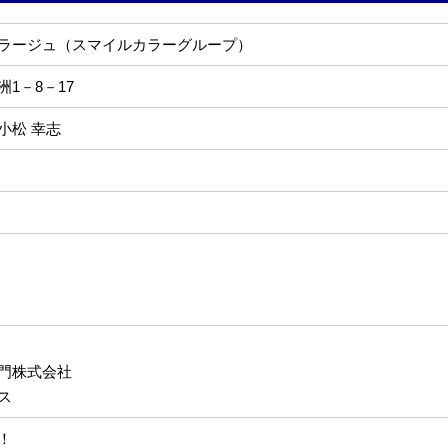
ラージュ（スマイルカラーグループ）
1－8－17
小松 幸志
門株式会社
ス
！