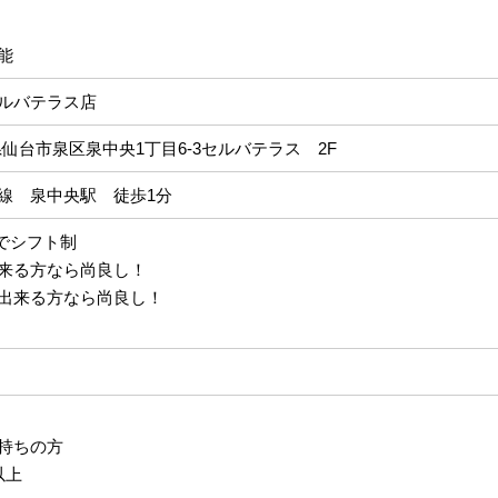
能
ルバテラス店
宮城県仙台市泉区泉中央1丁目6-3セルバテラス 2F
線 泉中央駅 徒歩1分
の間でシフト制
来る方なら尚良し！
出来る方なら尚良し！
持ちの方
以上