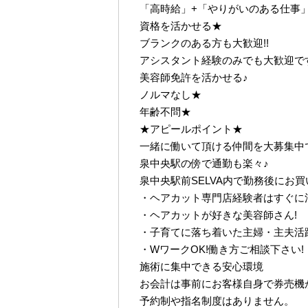
「高時給」+「やりがいのある仕事」
資格を活かせる★
ブランクのある方も大歓迎!!
アシスタント経験のみでも大歓迎で
美容師免許を活かせる♪
ノルマなし★
年齢不問★
★アピールポイント★
一緒に働いて頂ける仲間を大募集中
泉中央駅の傍で通勤も楽々♪
泉中央駅前SELVA内で勤務後にお
・ヘアカット専門店経験者はすぐに
・ヘアカットが好きな美容師さん!
・子育てに落ち着いた主婦・主夫活
・WワークOK!働き方ご相談下さい!
施術に集中できる安心環境
お会計は事前にお客様自身で券売機
予約制や指名制度はありません。