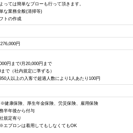
よっては簡単なブローも行って頂きます。
単な業務全般(清掃等)
フトの作成
276,000円
00円まで/月20,000円まで
00まで（社内規定に準ずる）
50人以上の入客で超過人数により1人あたり100円
※健康保険、厚生年金保険、労災保険、雇用保険
務半年後から付与
社規定有り
※エプロンは着用してもしなくてもOK