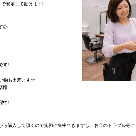
で安定して働けます!
す◎
です!
買い物も出来ます☆
活躍
躍中!
から購入して頂くので施術に集中できますし、お金のトラブル等ご