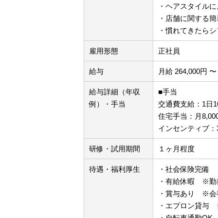
・ヘアスタイルに
・店舗に関する簡
・慣れてきたらシ
雇用形態
正社員
給与
月給 264,000円 〜 
給与詳細（年収
■手当
例）・手当
交通費支給：1日10
住宅手当：月8,0
インセンティブ：3
研修・試用期間
１ヶ月程度
待遇・福利厚生
・社会保険完備 
・有給休暇 ※勤
・賞与あり ※会
・エプロン貸与 
・自転車通勤OK