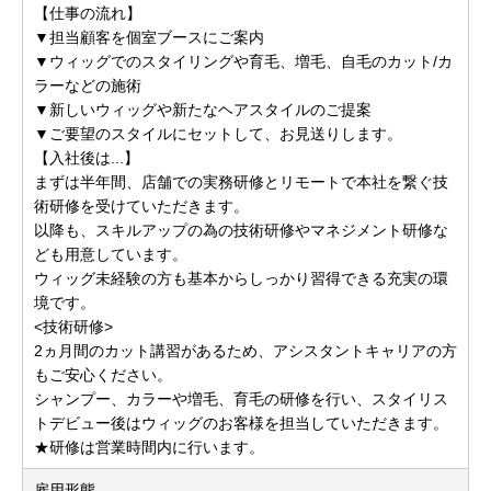
【仕事の流れ】
▼担当顧客を個室ブースにご案内
▼ウィッグでのスタイリングや育毛、増毛、自毛のカット/カ
ラーなどの施術
▼新しいウィッグや新たなヘアスタイルのご提案
▼ご要望のスタイルにセットして、お見送りします。
【入社後は...】
まずは半年間、店舗での実務研修とリモートで本社を繋ぐ技
術研修を受けていただきます。
以降も、スキルアップの為の技術研修やマネジメント研修な
ども用意しています。
ウィッグ未経験の方も基本からしっかり習得できる充実の環
境です。
<技術研修>
2ヵ月間のカット講習があるため、アシスタントキャリアの方
もご安心ください。
シャンプー、カラーや増毛、育毛の研修を行い、スタイリス
トデビュー後はウィッグのお客様を担当していただきます。
★研修は営業時間内に行います。
雇用形態