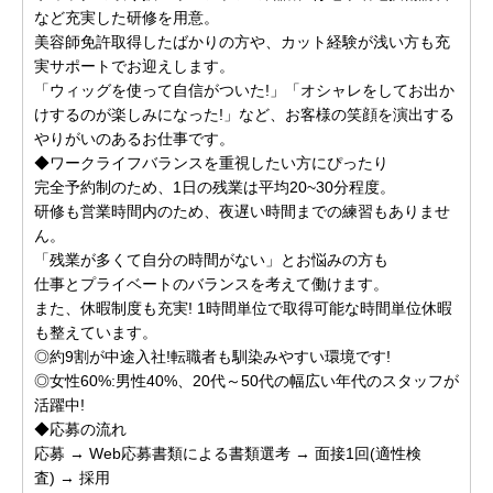
など充実した研修を用意。
美容師免許取得したばかりの方や、カット経験が浅い方も充
実サポートでお迎えします。
「ウィッグを使って自信がついた!」「オシャレをしてお出か
けするのが楽しみになった!」など、お客様の笑顔を演出する
やりがいのあるお仕事です。
◆ワークライフバランスを重視したい方にぴったり
完全予約制のため、1日の残業は平均20~30分程度。
研修も営業時間内のため、夜遅い時間までの練習もありませ
ん。
「残業が多くて自分の時間がない」とお悩みの方も
仕事とプライベートのバランスを考えて働けます。
また、休暇制度も充実! 1時間単位で取得可能な時間単位休暇
も整えています。
◎約9割が中途入社!転職者も馴染みやすい環境です!
◎女性60%:男性40%、20代～50代の幅広い年代のスタッフが
活躍中!
◆応募の流れ
応募 → Web応募書類による書類選考 → 面接1回(適性検
査) → 採用