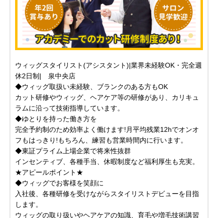
ウィッグスタイリスト(アシスタント)|業界未経験OK・完全週
休2日制| 泉中央店
◆ウィッグ取扱い未経験、ブランクのある方もOK
カット研修やウィッグ、ヘアケア等の研修があり、カリキュ
ラムに沿って技術指導しています。
◆ゆとりを持った働き方を
完全予約制のため効率よく働けます!月平均残業12hでオンオ
フもはっきり!もちろん、練習も営業時間内に行います。
◆東証プライム上場企業で将来性抜群
インセンティブ、各種手当、休暇制度など福利厚生も充実。
★アピールポイント★
◆ウィッグでお客様を笑顔に
入社後、各種研修を受けながらスタイリストデビューを目指
します。
ウィッグの取り扱いやヘアケアの知識、育毛や増毛技術講習