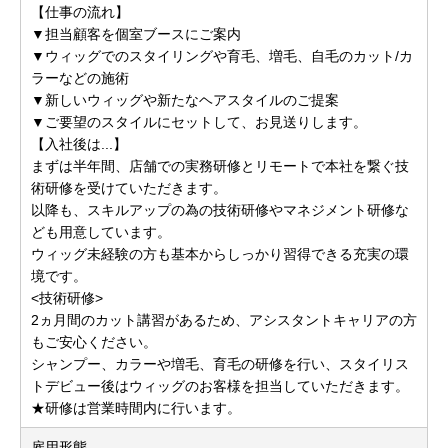
【仕事の流れ】
▼担当顧客を個室ブースにご案内
▼ウィッグでのスタイリングや育毛、増毛、自毛のカット/カ
ラーなどの施術
▼新しいウィッグや新たなヘアスタイルのご提案
▼ご要望のスタイルにセットして、お見送りします。
【入社後は...】
まずは半年間、店舗での実務研修とリモートで本社を繋ぐ技
術研修を受けていただきます。
以降も、スキルアップの為の技術研修やマネジメント研修な
ども用意しています。
ウィッグ未経験の方も基本からしっかり習得できる充実の環
境です。
<技術研修>
2ヵ月間のカット講習があるため、アシスタントキャリアの方
もご安心ください。
シャンプー、カラーや増毛、育毛の研修を行い、スタイリス
トデビュー後はウィッグのお客様を担当していただきます。
★研修は営業時間内に行います。
雇用形態