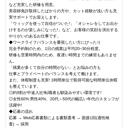
など充実した研修を用意。
美容師免許取得したばかりの方や、カット経験が浅い方も充
実サポートでお迎えします。
「ウィッグを使って自信がついた!」「オシャレをしてお出か
けするのが楽しみになった!」など、お客様の笑顔を演出する
やりがいのあるお仕事です。
◆ワークライフバランスを重視したい方にぴったり
完全予約制のため、1日の残業は平均20~30分程度。
研修も営業時間内のため、夜遅い時間までの練習もありませ
ん。
「残業が多くて自分の時間がない」とお悩みの方も
仕事とプライベートのバランスを考えて働けます。
また、休暇制度も充実! 1時間単位で取得可能な時間単位休暇
も整えています。
◎約9割が中途入社!転職者も馴染みやすい環境です!
◎女性60%:男性40%、20代～50代の幅広い年代のスタッフが
活躍中!
◆応募の流れ
応募 → Web応募書類による書類選考 → 面接1回(適性検
査) → 採用