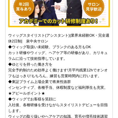
ウィッグスタイリスト(アシスタント)|業界未経験OK・完全週
休2日制| 泉中央サロン
◆ウィッグ取扱い未経験、ブランクのある方もOK
カット研修やウィッグ、ヘアケア等の研修があり、カリキュ
ラムに沿って技術指導しています。
◆ゆとりを持った働き方を
完全予約制のため効率よく働けます!月平均残業12hでオンオ
フもはっきり!もちろん、練習も営業時間内に行います。
◆東証プライム上場企業で将来性抜群
インセンティブ、各種手当、休暇制度など福利厚生も充実。
★アピールポイント★
◆ウィッグでお客様を笑顔に
入社後、各種研修を受けながらスタイリストデビューを目指
します。
ウィッグの取り扱いやヘアケアの知識、育毛や増毛技術講習