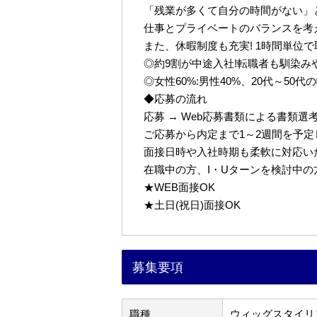
「残業が多くて自分の時間がない」
仕事とプライベートのバランスを考
また、休暇制度も充実! 1時間単位
◎約9割が中途入社!転職者も馴染み
◎女性60%:男性40%、20代～50
◆応募の流れ
応募 → Web応募書類による書類選考 
ご応募から内定まで1～2週間を予
面接日時や入社時期も柔軟に対応い
在職中の方、I・Uターンを検討中
★WEB面接OK
★土日(祝日)面接OK
募集要項
職種
ウィッグスタイリ