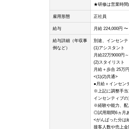
★研修は営業時間
雇用形態
正社員
給与
月給 224,000円 〜 
給与詳細（年収事
別途、インセンテ
例など）
(1)アシスタント
月給22万9000
(2)スタイリスト
月給＋歩合 25万
<(1)(2)共通>
●月給＋インセン
※上記に調整手当
インセンティブの
※経験や能力、配
◎試用期間6ヵ月
<がんばった分は
接客人数や売上金