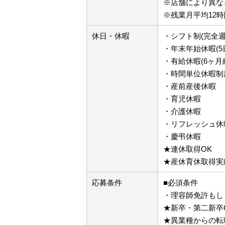
※店舗により異な
※残業月平均12時
休日・休暇
・シフト制(完全週
・年末年始休暇(5
・有給休暇(6ヶ月
・時間単位休暇制
・産前産後休暇
・育児休暇
・介護休暇
・リフレッシュ休暇
・慶弔休暇
★連休取得OK
★産休育休取得実
応募条件
■必須条件
・理容師免許もし
★新卒・第二新卒
★異業種からの転