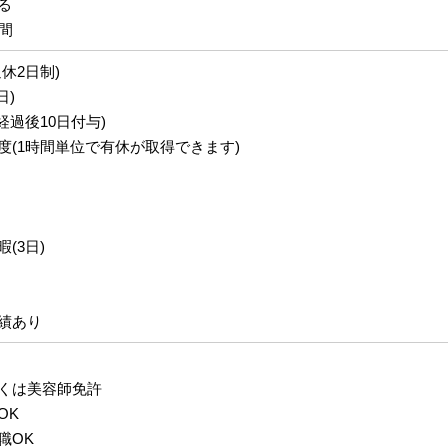
る
間
休2日制)
日)
経過後10日付与)
度(1時間単位で有休が取得できます)
(3日)
績あり
くは美容師免許
OK
職OK