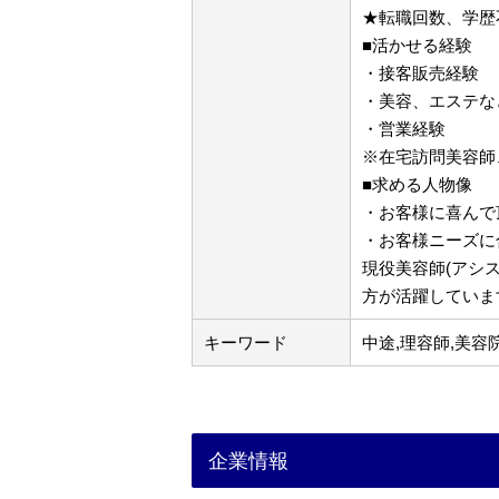
★転職回数、学歴
■活かせる経験
・接客販売経験
・美容、エステな
・営業経験
※在宅訪問美容師
■求める人物像
・お客様に喜んで
・お客様ニーズに
現役美容師(アシ
方が活躍していま
キーワード
中途,理容師,美容
企業情報