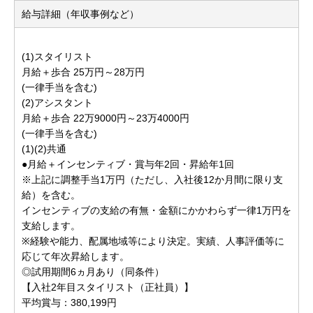
給与詳細（年収事例など）
(1)スタイリスト
月給＋歩合 25万円～28万円
(一律手当を含む)
(2)アシスタント
月給＋歩合 22万9000円～23万4000円
(一律手当を含む)
(1)(2)共通
●月給＋インセンティブ・賞与年2回・昇給年1回
※上記に調整手当1万円（ただし、入社後12か月間に限り支
給）を含む。
インセンティブの支給の有無・金額にかかわらず一律1万円を
支給します。
※経験や能力、配属地域等により決定。実績、人事評価等に
応じて年次昇給します。
◎試用期間6ヵ月あり（同条件）
【入社2年目スタイリスト（正社員）】
平均賞与：380,199円