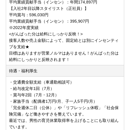
平均業績貢献手当（インセン）：年間174,897円
【入社2年目以降スタイリスト（正社員）】
平均賞与：596,030円
平均業績貢献手当（インセン）：395,907円
※2022年度実績
<がんばった分は給料にしっかり反映！>
接客人数や売上金額によって、固定給とは別にインセンティ
ブを支給★
目標はありますが営業ノルマはありません！がんばった分は
給料にしっかりと反映されます！
待遇・福利厚生
・交通費全額支給（車通勤相談可）
・給与改定年1回（7月）
・賞与年2回（7月・12月）
・家族手当（配偶者1万円/月、子一人5千円/月）
「完全週休二日（公休）」や「リフレッシュ休暇」「社会保
険完備」など働きやすさを整えています。
最近では、男性の育児休業取得率を上げることにも取り組ん
でいます。