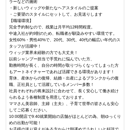
ラーなどの施術
・新しいウィッグや新たなヘアスタイルのご提案
・ご要望のスタイルにセットして、お見送りします
【職場環境】
完全予約制なので、残業は月平均12時間程度。
中途入社が約9割のため、転職者が馴染みやすい環境です。
女性60%・男性40%で、20代、30代、40代の幅広い年代のス
タッフが活躍中！
ウィッグ業界未経験の方でも大丈夫！
以前シャンプー担当で手荒れに悩んでいた方、
勤務時間が長く、自分の時間が取りづらくなってしまった方
もアートネイチャーであれば活躍できる環境があります！
育休、産休からの復帰、結婚・出産によるブランクからの復
職、正社員として活躍しているメンバー多数！
社員それぞれの将来設計に合わせて、長く安心して働き続け
られるよう各種制度を用意しております。
ママさん美容師、主婦（主夫）、子育て世帯の皆さんも安心
してご応募ください。
10:00開店で9:40就業開始の店舗がほとんどの為、朝ゆっくり
めの出勤が可能！
お子様の送り迎えがある方からは朝遅めでうれしいと好評で