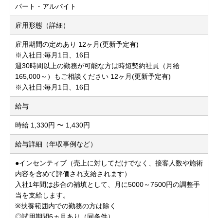
パート・アルバイト
雇用形態（詳細）
雇用期間の定めあり 12ヶ月(更新予定有)
※入社日:毎月1日、16日
週30時間以上の勤務が可能な方は時短契約社員（月給
165,000～）もご相談ください 12ヶ月(更新予定有)
※入社日:毎月1日、16日
給与
時給 1,330円 〜 1,430円
給与詳細（年収事例など）
●インセンティブ（売上に対してだけでなく、接客人数や施術
内容を含めて評価され支給されます）
入社1年間は歩合の補填として、月に5000～7500円の調整手
当を支給します。
※扶養範囲内での勤務の方は除く
◎試用期間6ヵ月あり（同条件）