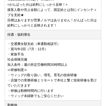
<がんばった分は給料にしっかり反映！>
接客人数や売上金額によって、固定給とは別にインセンティ
ブを支給★
目標はありますが営業ノルマはありません！がんばった分は
給料にしっかりと反映されます！
待遇・福利厚生
・交通費全額支給（車通勤相談可）
・賞与年2回（7月・12月）
・家族手当
社会保険完備
加入条件：週の所定労働時間20時間以上
≪研修制度≫
・ウィッグの取り扱い、増毛、育毛の技術研修
・店舗での実務研修とリモートで本社と繋ぐ技術研修を受け
ていただきます
・研修は勤務時間内に行います
・ウィッグ未経験でもご安心ください
勤務地