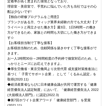
定着率が高く恵まれた環境となっており、
理容室・美容室で、手荒れに悩んでいた方も当社ではその心
配は少ないです!
【独自の研修プログラムをご用意】
ブランクがある方、ウィッグ業界未経験の方でも大丈夫!【プ
ライベートと両立させた働き方】週3日、1日5時間～の働き
方ができるため、家族との時間も大切にした働き方ができま
す☆
【お客様担当制で丁寧な接客】
お客様担当制のため、信頼関係を築きやすく丁寧な接客がで
きます。
お一人1時間30分～2時間程度の予約枠で個室対応のため、し
っかりとニーズにお応えできますよ。
◆厚生労働省・東京労働局より次世代育 成支援対策推進法に
基づく「 子育てサポート企業 」 として「くるみん認定」を
取得(2020.11)
◆経済産業省ならびに日本健康会議が共同で運営する「健康
経営優良法人認定制度」において、「健康経営優良法人 2022
(大規模法人部門)」に認定(2022.3)
◆第7回ホワイト企業アワード「 健康経営部門 」を受賞
(2021.11)