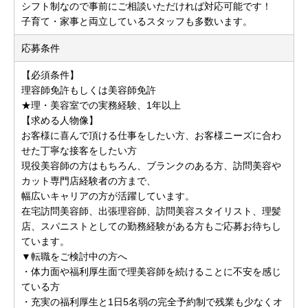
シフト制なので事前にご相談いただければ対応可能です！
子育て・家事と両立しているスタッフも多数います。
応募条件
【必須条件】
理容師免許もしくは美容師免許
★理・美容室での実務経験、1年以上
【求める人物像】
お客様に喜んで頂ける仕事をしたい方、お客様ニーズに合わ
せた丁寧な接客をしたい方
現役美容師の方はもちろん、ブランクのある方、訪問美容や
カット専門店経験者の方まで、
幅広いキャリアの方が活躍しています。
在宅訪問美容師、出張理容師、訪問美容スタイリスト、理髪
店、スパニストとしての勤務経験がある方もご応募お待ちし
ています。
▼転職をご検討中の方へ
・体力面や福利厚生面で理美容師を続けることに不安を感じ
ている方
・充実の福利厚生と1日5名弱の完全予約制で残業も少なくオ