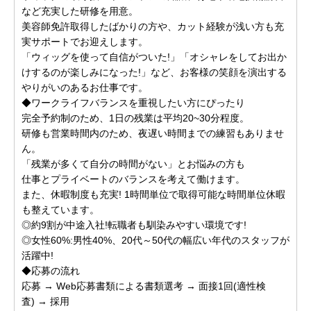
など充実した研修を用意。
美容師免許取得したばかりの方や、カット経験が浅い方も充
実サポートでお迎えします。
「ウィッグを使って自信がついた!」「オシャレをしてお出か
けするのが楽しみになった!」など、お客様の笑顔を演出する
やりがいのあるお仕事です。
◆ワークライフバランスを重視したい方にぴったり
完全予約制のため、1日の残業は平均20~30分程度。
研修も営業時間内のため、夜遅い時間までの練習もありませ
ん。
「残業が多くて自分の時間がない」とお悩みの方も
仕事とプライベートのバランスを考えて働けます。
また、休暇制度も充実! 1時間単位で取得可能な時間単位休暇
も整えています。
◎約9割が中途入社!転職者も馴染みやすい環境です!
◎女性60%:男性40%、20代～50代の幅広い年代のスタッフが
活躍中!
◆応募の流れ
応募 → Web応募書類による書類選考 → 面接1回(適性検
査) → 採用