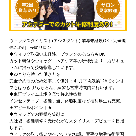
ウィッグスタイリスト(アシスタント)|業界未経験OK・完全週
休2日制| 長崎サロン
◆ウィッグ取扱い未経験、ブランクのある方もOK
カット研修やウィッグ、ヘアケア等の研修があり、カリキュ
ラムに沿って技術指導しています。
◆ゆとりを持った働き方を
完全予約制のため効率よく働けます!月平均残業12hでオンオ
フもはっきり!もちろん、練習も営業時間内に行います。
◆東証プライム上場企業で将来性抜群
インセンティブ、各種手当、休暇制度など福利厚生も充実。
★アピールポイント★
◆ウィッグでお客様を笑顔に
入社後、各種研修を受けながらスタイリストデビューを目指
します。
ウィッグの取り扱いやヘアケアの知識、育毛や増毛技術講習