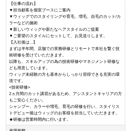
【仕事の流れ】
▼担当顧客を個室ブースにご案内
▼ウィッグでのスタイリングや育毛、増毛、自毛のカット/カ
ラーなどの施術
▼新しいウィッグや新たなヘアスタイルのご提案
▼ご要望のスタイルにセットして、お見送りします。
【入社後は...】
まずは半年間、店舗での実務研修とリモートで本社を繋ぐ技
術研修を受けていただきます。
以降も、スキルアップの為の技術研修やマネジメント研修な
ども用意しています。
ウィッグ未経験の方も基本からしっかり習得できる充実の環
境です。
<技術研修>
2ヵ月間のカット講習があるため、アシスタントキャリアの方
もご安心ください。
シャンプー、カラーや増毛、育毛の研修を行い、スタイリス
トデビュー後はウィッグのお客様を担当していただきます。
★研修は営業時間内に行います。
雇用形態