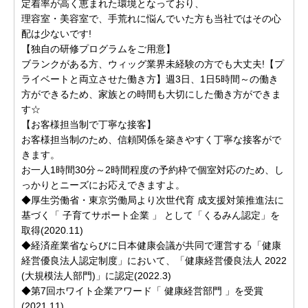
定着率が高く恵まれた環境となっており、
理容室・美容室で、手荒れに悩んでいた方も当社ではその心
配は少ないです!
【独自の研修プログラムをご用意】
ブランクがある方、ウィッグ業界未経験の方でも大丈夫!【プ
ライベートと両立させた働き方】週3日、1日5時間～の働き
方ができるため、家族との時間も大切にした働き方ができま
す☆
【お客様担当制で丁寧な接客】
お客様担当制のため、信頼関係を築きやすく丁寧な接客がで
きます。
お一人1時間30分～2時間程度の予約枠で個室対応のため、し
っかりとニーズにお応えできますよ。
◆厚生労働省・東京労働局より次世代育 成支援対策推進法に
基づく「 子育てサポート企業 」 として「くるみん認定」を
取得(2020.11)
◆経済産業省ならびに日本健康会議が共同で運営する「健康
経営優良法人認定制度」において、「健康経営優良法人 2022
(大規模法人部門)」に認定(2022.3)
◆第7回ホワイト企業アワード「 健康経営部門 」を受賞
(2021.11)