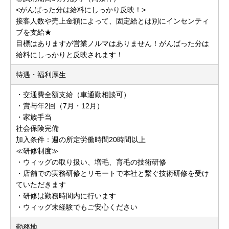
<がんばった分は給料にしっかり反映！>
接客人数や売上金額によって、固定給とは別にインセンティ
ブを支給★
目標はありますが営業ノルマはありません！がんばった分は
給料にしっかりと反映されます！
待遇・福利厚生
・交通費全額支給（車通勤相談可）
・賞与年2回（7月・12月）
・家族手当
社会保険完備
加入条件：週の所定労働時間20時間以上
≪研修制度≫
・ウィッグの取り扱い、増毛、育毛の技術研修
・店舗での実務研修とリモートで本社と繋ぐ技術研修を受け
ていただきます
・研修は勤務時間内に行います
・ウィッグ未経験でもご安心ください
勤務地