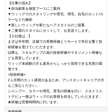
【仕事の流れ】
▼担当顧客を個室ブースにご案内
▼ウィッグでのスタイリングや育毛、増毛、自毛のカット/カ
ラーなどの施術
▼新しいウィッグや新たなヘアスタイルのご提案
▼ご要望のスタイルにセットして、お見送りします。
【入社後は...】
まずは半年間、店舗での実務研修とリモートで本社を繋ぐ技
術研修を受けていただきます。
以降も、スキルアップの為の技術研修やマネジメント研修な
ども用意しています。
ウィッグ未経験の方も基本からしっかり習得できる充実の環
境です。
<技術研修>
2ヵ月間のカット講習があるため、アシスタントキャリアの方
もご安心ください。
シャンプー、カラーや増毛、育毛の研修を行い、スタイリス
トデビュー後はウィッグのお客様を担当していただきます。
★研修は営業時間内に行います。
雇用形態