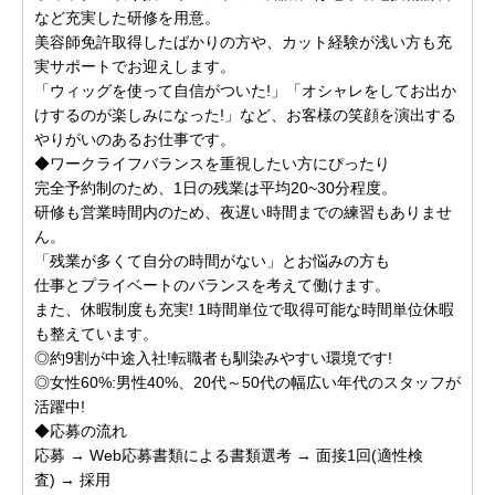
など充実した研修を用意。
美容師免許取得したばかりの方や、カット経験が浅い方も充
実サポートでお迎えします。
「ウィッグを使って自信がついた!」「オシャレをしてお出か
けするのが楽しみになった!」など、お客様の笑顔を演出する
やりがいのあるお仕事です。
◆ワークライフバランスを重視したい方にぴったり
完全予約制のため、1日の残業は平均20~30分程度。
研修も営業時間内のため、夜遅い時間までの練習もありませ
ん。
「残業が多くて自分の時間がない」とお悩みの方も
仕事とプライベートのバランスを考えて働けます。
また、休暇制度も充実! 1時間単位で取得可能な時間単位休暇
も整えています。
◎約9割が中途入社!転職者も馴染みやすい環境です!
◎女性60%:男性40%、20代～50代の幅広い年代のスタッフが
活躍中!
◆応募の流れ
応募 → Web応募書類による書類選考 → 面接1回(適性検
査) → 採用