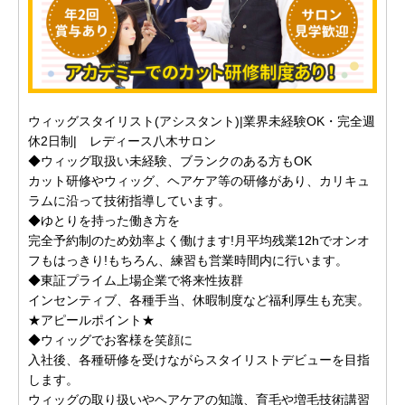
ウィッグスタイリスト(アシスタント)|業界未経験OK・完全週
休2日制| レディース八木サロン
◆ウィッグ取扱い未経験、ブランクのある方もOK
カット研修やウィッグ、ヘアケア等の研修があり、カリキュ
ラムに沿って技術指導しています。
◆ゆとりを持った働き方を
完全予約制のため効率よく働けます!月平均残業12hでオンオ
フもはっきり!もちろん、練習も営業時間内に行います。
◆東証プライム上場企業で将来性抜群
インセンティブ、各種手当、休暇制度など福利厚生も充実。
★アピールポイント★
◆ウィッグでお客様を笑顔に
入社後、各種研修を受けながらスタイリストデビューを目指
します。
ウィッグの取り扱いやヘアケアの知識、育毛や増毛技術講習