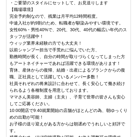
・ご要望のスタイルにセットして、お見送りします
【職場環境】
完全予約制なので、残業は月平均12時間程度。
中途入社が約9割のため、転職者が馴染みやすい環境です。
女性60%・男性40%で、20代、30代、40代の幅広い年代のス
タッフが活躍中！
ウィッグ業界未経験の方でも大丈夫！
以前シャンプー担当で手荒れに悩んでいた方、
勤務時間が長く、自分の時間が取りづらくなってしまった方
もアートネイチャーであれば活躍できる環境があります！
育休、産休からの復帰、結婚・出産によるブランクからの復
職、正社員として活躍しているメンバー多数！
社員それぞれの将来設計に合わせて、長く安心して働き続け
られるよう各種制度を用意しております。
ママさん美容師、主婦（主夫）、子育て世帯の皆さんも安心
してご応募ください。
10:00開店で9:40就業開始の店舗がほとんどの為、朝ゆっくり
めの出勤が可能！
お子様の送り迎えがある方からは朝遅めでうれしいと好評で
す。