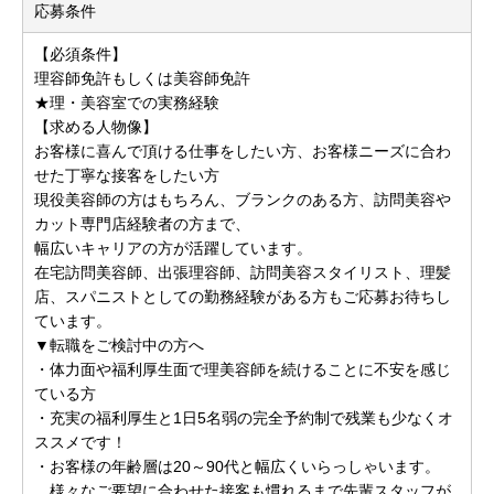
応募条件
【必須条件】
理容師免許もしくは美容師免許
★理・美容室での実務経験
【求める人物像】
お客様に喜んで頂ける仕事をしたい方、お客様ニーズに合わ
せた丁寧な接客をしたい方
現役美容師の方はもちろん、ブランクのある方、訪問美容や
カット専門店経験者の方まで、
幅広いキャリアの方が活躍しています。
在宅訪問美容師、出張理容師、訪問美容スタイリスト、理髪
店、スパニストとしての勤務経験がある方もご応募お待ちし
ています。
▼転職をご検討中の方へ
・体力面や福利厚生面で理美容師を続けることに不安を感じ
ている方
・充実の福利厚生と1日5名弱の完全予約制で残業も少なくオ
ススメです！
・お客様の年齢層は20～90代と幅広くいらっしゃいます。
様々なご要望に合わせた接客も慣れるまで先輩スタッフが