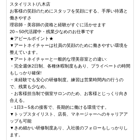
スタイリスト/八木店
お客様の笑顔のためにスタッフを笑顔にする、手厚い待遇と
働きやすさ
理容師・美容師の資格と経験がすぐに活かせます
20～50代活躍中・残業少なめのお仕事です
★アピールポイント★
▼アートネイチャーは社員の笑顔のために働きやすい環境を
整えています。
▼アートネイチャーと一般的な理美容室との違い:
・完全週休2日制、各種休暇制度もあり、プライベートの時間
もしっかり確保!
・未経験でも安心の研修制度。練習は営業時間内の行うの
で、残業も少なめ。
・お客様担当制で個室サロンのため、お客様とじっくり向き
合える。
・1日3～5名の接客で、長期的に働ける環境です。
▼トップスタイリスト、店長、マネージャーへのキャリアア
ップも可能
▼きめ細かい研修制度あり、入社後のフォローもしっかりし
ます。