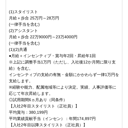
(1)スタイリスト
月給＋歩合 25万円～28万円
(一律手当を含む)
(2)アシスタント
月給＋歩合 22万9000円～23万4000円
(一律手当を含む)
(1)(2)共通
●月給＋インセンティブ・賞与年2回・昇給年1回
※上記に調整手当1万円（ただし、入社後12か月間に限り支
給）を含む。
インセンティブの支給の有無・金額にかかわらず一律1万円を
支給します。
※経験や能力、配属地域等により決定。実績、人事評価等に
応じて年次昇給します。
◎試用期間6ヵ月あり（同条件）
【入社2年目スタイリスト（正社員）】
平均賞与：380,199円
平均業績貢献手当（インセン）：年間174,897円
【入社2年目以降スタイリスト（正社員）】