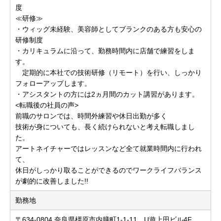
度
≪研修≫
・ウィッグ未経験、美容師としてブランクのある方も安心の
研修制度
・カリキュラムに沿って、勤務時間内に店舗で練習をしま
す。
定期的に本社での技術研修（リモート）を行い、しっかり
フォローアップします。
・アシスタントの方には2ヵ月間のカット講習があります。
<転職後の社員の声>
前職のサロンでは、時間外練習や休日出勤が多く
技術が身についても、長く続けられないと考え転職しまし
た。
アートネイチャーではレッスンなど全て就業時間内に行われ
て、
休日がしっかり取ることができるのでワークライフバランス
が劇的に改善しました!!
勤務地
〒634-0804 奈良県橿原市内膳町1-1-11 U遊上田ビル4F