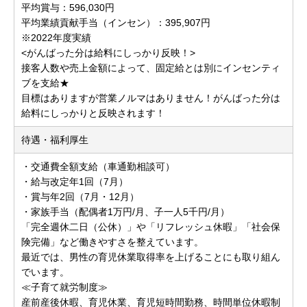
平均賞与：596,030円
平均業績貢献手当（インセン）：395,907円
※2022年度実績
<がんばった分は給料にしっかり反映！>
接客人数や売上金額によって、固定給とは別にインセンティ
ブを支給★
目標はありますが営業ノルマはありません！がんばった分は
給料にしっかりと反映されます！
待遇・福利厚生
・交通費全額支給（車通勤相談可）
・給与改定年1回（7月）
・賞与年2回（7月・12月）
・家族手当（配偶者1万円/月、子一人5千円/月）
「完全週休二日（公休）」や「リフレッシュ休暇」「社会保
険完備」など働きやすさを整えています。
最近では、男性の育児休業取得率を上げることにも取り組ん
でいます。
≪子育て就労制度≫
産前産後休暇、育児休業、育児短時間勤務、時間単位休暇制