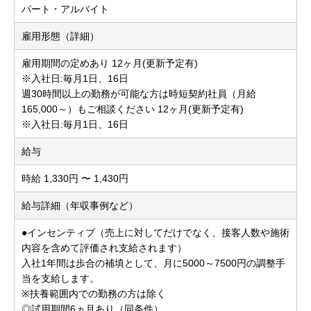
パート・アルバイト
雇用形態（詳細）
雇用期間の定めあり 12ヶ月(更新予定有)
※入社日:毎月1日、16日
週30時間以上の勤務が可能な方は時短契約社員（月給
165,000～）もご相談ください 12ヶ月(更新予定有)
※入社日:毎月1日、16日
給与
時給 1,330円 〜 1,430円
給与詳細（年収事例など）
●インセンティブ（売上に対してだけでなく、接客人数や施術
内容を含めて評価され支給されます）
入社1年間は歩合の補填として、月に5000～7500円の調整手
当を支給します。
※扶養範囲内での勤務の方は除く
◎試用期間6ヵ月あり（同条件）