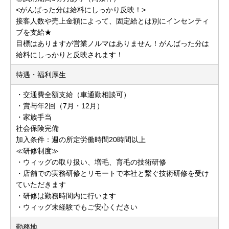
<がんばった分は給料にしっかり反映！>
接客人数や売上金額によって、固定給とは別にインセンティ
ブを支給★
目標はありますが営業ノルマはありません！がんばった分は
給料にしっかりと反映されます！
待遇・福利厚生
・交通費全額支給（車通勤相談可）
・賞与年2回（7月・12月）
・家族手当
社会保険完備
加入条件：週の所定労働時間20時間以上
≪研修制度≫
・ウィッグの取り扱い、増毛、育毛の技術研修
・店舗での実務研修とリモートで本社と繋ぐ技術研修を受け
ていただきます
・研修は勤務時間内に行います
・ウィッグ未経験でもご安心ください
勤務地