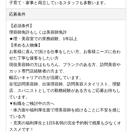
子育て・家事と両立しているスタッフも多数います。
応募条件
【必須条件】
理容師免許もしくは美容師免許
★理・美容室での実務経験、1年以上
【求める人物像】
お客様に喜んで頂ける仕事をしたい方、お客様ニーズに合わ
せた丁寧な接客をしたい方
現役美容師の方はもちろん、ブランクのある方、訪問美容や
カット専門店経験者の方まで、
幅広いキャリアの方が活躍しています。
在宅訪問美容師、出張理容師、訪問美容スタイリスト、理髪
店、スパニストとしての勤務経験がある方もご応募お待ちし
ています。
▼転職をご検討中の方へ
・体力面や福利厚生面で理美容師を続けることに不安を感じ
ている方
・充実の福利厚生と1日5名弱の完全予約制で残業も少なくオ
ススメです！