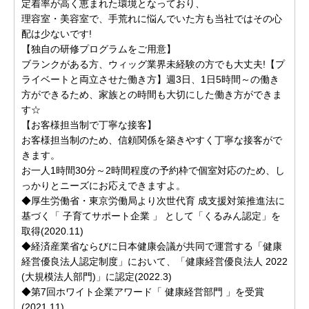
定着率が高く恵まれた環境となっており、
理容室・美容室で、手荒れに悩んでいた方も当社ではその心
配は少ないです!
【独自の研修プログラムをご用意】
ブランクがある方、ウィッグ業界未経験の方でも大丈夫!【プ
ライベートと両立させた働き方】週3日、1日5時間～の働き
方ができるため、家族との時間も大切にした働き方ができま
す☆
【お客様担当制で丁寧な接客】
お客様担当制のため、信頼関係を築きやすく丁寧な接客がで
きます。
お一人1時間30分～2時間程度の予約枠で個室対応のため、し
っかりとニーズにお応えできますよ。
◆厚生労働省・東京労働局より次世代育 成支援対策推進法に
基づく「 子育てサポート企業 」 として「くるみん認定」を
取得(2020.11)
◆経済産業省ならびに日本健康会議が共同で運営する「健康
経営優良法人認定制度」において、「健康経営優良法人 2022
(大規模法人部門)」に認定(2022.3)
◆第7回ホワイト企業アワード「 健康経営部門 」を受賞
(2021.11)