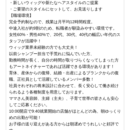
・新しいウィッグや新たなヘアスタイルのご提案
・ご要望のスタイルにセットして、お見送りします
【職場環境】
完全予約制なので、残業は月平均12時間程度。
中途入社が約9割のため、転職者が馴染みやすい環境です。
女性60%・男性40%で、20代、30代、40代の幅広い年代のス
タッフが活躍中！
ウィッグ業界未経験の方でも大丈夫！
以前シャンプー担当で手荒れに悩んでいた方、
勤務時間が長く、自分の時間が取りづらくなってしまった方
もアートネイチャーであれば活躍できる環境があります！
育休、産休からの復帰、結婚・出産によるブランクからの復
職、正社員として活躍しているメンバー多数！
社員それぞれの将来設計に合わせて、長く安心して働き続け
られるよう各種制度を用意しております。
ママさん美容師、主婦（主夫）、子育て世帯の皆さんも安心
してご応募ください。
10:00開店で9:40就業開始の店舗がほとんどの為、朝ゆっくり
めの出勤が可能！
お子様の送り迎えがある方からは朝遅めでうれしいと好評で