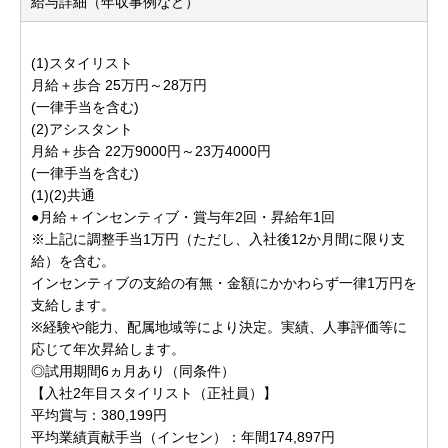
給与詳細（年収事例など）
(1)スタイリスト
月給＋歩合 25万円～28万円
(一律手当を含む)
(2)アシスタント
月給＋歩合 22万9000円～23万4000円
(一律手当を含む)
(1)(2)共通
●月給＋インセンティブ・賞与年2回・昇給年1回
※上記に調整手当1万円（ただし、入社後12か月間に限り支
給）を含む。
インセンティブの支給の有無・金額にかかわらず一律1万円を
支給します。
※経験や能力、配属地域等により決定。実績、人事評価等に
応じて年次昇給します。
◎試用期間6ヵ月あり（同条件）
【入社2年目スタイリスト（正社員）】
平均賞与：380,199円
平均業績貢献手当（インセン）：年間174,897円