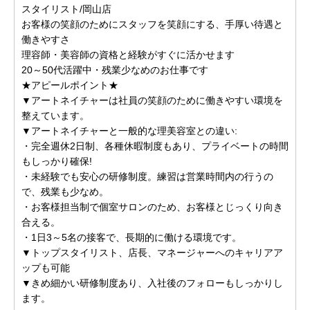
スタイリスト/岡山店
お客様の笑顔のためにスタッフを笑顔にする、手厚い待遇と
働きやすさ
理容師・美容師の資格と経験がすぐに活かせます
20～50代活躍中・残業少なめのお仕事です
★アピールポイント★
▼アートネイチャーは社員の笑顔のために働きやすい環境を
整えています。
▼アートネイチャーと一般的な理美容室との違い:
・完全週休2日制、各種休暇制度もあり、プライベートの時間
もしっかり確保!
・未経験でも安心の研修制度。練習は営業時間内の行うの
で、残業も少なめ。
・お客様担当制で個室サロンのため、お客様とじっくり向き
合える。
・1日3～5名の接客で、長期的に働ける環境です。
▼トップスタイリスト、店長、マネージャーへのキャリアア
ップも可能
▼きめ細かい研修制度あり、入社後のフォローもしっかりし
ます。