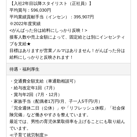
【入社2年目以降スタイリスト（正社員）】
平均賞与：596,030円
平均業績貢献手当（インセン）：395,907円
※2022年度実績
<がんばった分は給料にしっかり反映！>
接客人数や売上金額によって、固定給とは別にインセンティ
ブを支給★
目標はありますが営業ノルマはありません！がんばった分は
給料にしっかりと反映されます！
待遇・福利厚生
・交通費全額支給（車通勤相談可）
・給与改定年1回（7月）
・賞与年2回（7月・12月）
・家族手当（配偶者1万円/月、子一人5千円/月）
「完全週休二日（公休）」や「リフレッシュ休暇」「社会保
険完備」など働きやすさを整えています。
最近では、男性の育児休業取得率を上げることにも取り組ん
でいます。
≪子育て就労制度≫