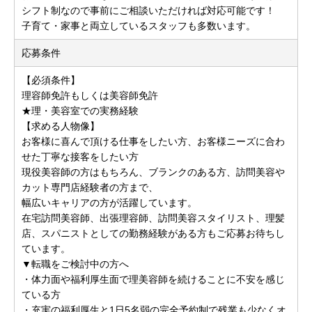
シフト制なので事前にご相談いただければ対応可能です！
子育て・家事と両立しているスタッフも多数います。
応募条件
【必須条件】
理容師免許もしくは美容師免許
★理・美容室での実務経験
【求める人物像】
お客様に喜んで頂ける仕事をしたい方、お客様ニーズに合わ
せた丁寧な接客をしたい方
現役美容師の方はもちろん、ブランクのある方、訪問美容や
カット専門店経験者の方まで、
幅広いキャリアの方が活躍しています。
在宅訪問美容師、出張理容師、訪問美容スタイリスト、理髪
店、スパニストとしての勤務経験がある方もご応募お待ちし
ています。
▼転職をご検討中の方へ
・体力面や福利厚生面で理美容師を続けることに不安を感じ
ている方
・充実の福利厚生と1日5名弱の完全予約制で残業も少なくオ