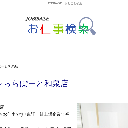
JOB!BASE おしごと検索
ぽーと和泉店
☆ららぽーと和泉店
店
るお仕事です♪東証一部上場企業で福
!