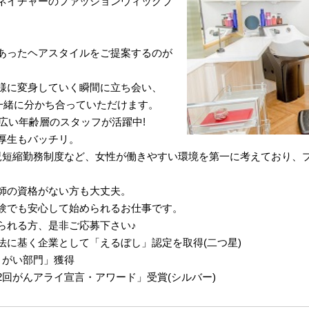
ネイチャーのファッションウィッグブ
あったヘアスタイルをご提案するのが
様に変身していく瞬間に立ち会い、
一緒に分かち合っていただけます。
幅広い年齢層のスタッフが活躍中!
厚生もバッチリ。
児短縮勤務制度など、女性が働きやすい環境を第一に考えており、
師の資格がない方も大丈夫。
験でも安心して始められるお仕事です。
られる方、是非ご応募下さい♪
法に基く企業として「えるぼし」認定を取得(二つ星)
きがい部門」獲得
回がんアライ宣言・アワード」受賞(シルバー)