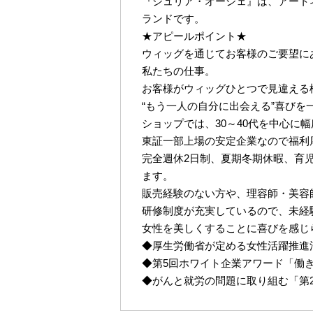
『ジュリア・オージェ』は、アート
ランドです。
★アピールポイント★
ウィッグを通じてお客様のご要望に
私たちの仕事。
お客様がウィッグひとつで見違える
“もう一人の自分に出会える”喜びを
ショップでは、30～40代を中心に
東証一部上場の安定企業なので福利
完全週休2日制、夏期冬期休暇、育
ます。
販売経験のない方や、理容師・美容
研修制度が充実しているので、未経
女性を美しくすることに喜びを感じ
◆厚生労働省が定める女性活躍推進
◆第5回ホワイト企業アワード「働
◆がんと就労の問題に取り組む「第2