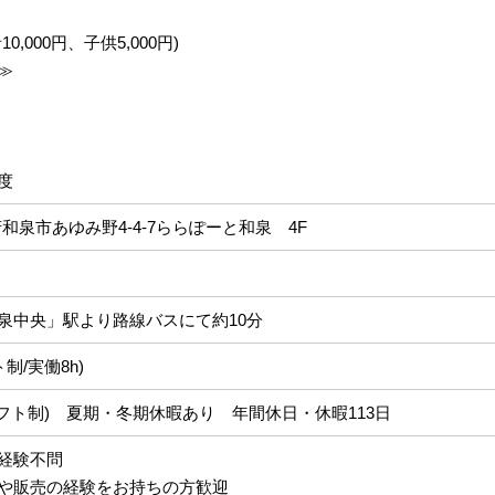
,000円、子供5,000円)
≫
度
大阪府和泉市あゆみ野4-4-7ららぽーと和泉 4F
泉中央」駅より路線バスにて約10分
フト制/実働8h)
フト制) 夏期・冬期休暇あり 年間休日・休暇113日
経験不問
や販売の経験をお持ちの方歓迎