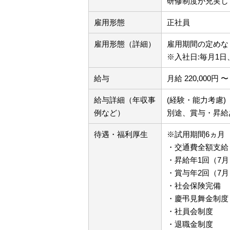
研修制度が充実し
雇用形態
正社員
雇用形態（詳細）
雇用期間の定め
※入社日:毎月1日
給与
月給 220,000円 〜 
給与詳細（年収事
(経験・能力考慮)
例など）
別途、賞与・昇給
待遇・福利厚生
※試用期間6ヵ月
・交通費全額支給
・昇給年1回（7月
・賞与年2回（7月
・社会保険完備
・慶弔見舞金制度
・社員会制度
・退職金制度