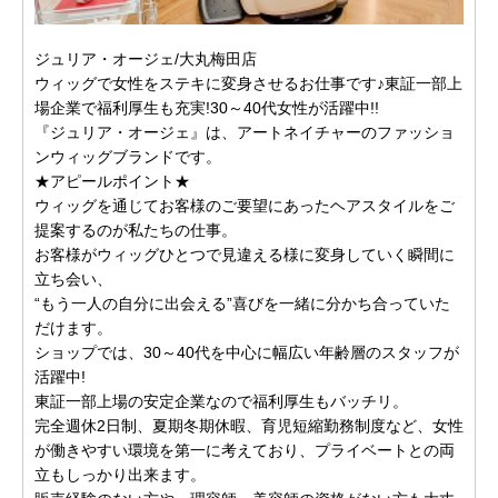
ジュリア・オージェ/大丸梅田店
ウィッグで女性をステキに変身させるお仕事です♪東証一部上
場企業で福利厚生も充実!30～40代女性が活躍中!!
『ジュリア・オージェ』は、アートネイチャーのファッショ
ンウィッグブランドです。
★アピールポイント★
ウィッグを通じてお客様のご要望にあったヘアスタイルをご
提案するのが私たちの仕事。
お客様がウィッグひとつで見違える様に変身していく瞬間に
立ち会い、
“もう一人の自分に出会える”喜びを一緒に分かち合っていた
だけます。
ショップでは、30～40代を中心に幅広い年齢層のスタッフが
活躍中!
東証一部上場の安定企業なので福利厚生もバッチリ。
完全週休2日制、夏期冬期休暇、育児短縮勤務制度など、女性
が働きやすい環境を第一に考えており、プライベートとの両
立もしっかり出来ます。