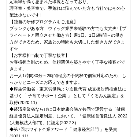
定着率が高く恵まれた環境となっており、
理容室・美容室で、手荒れに悩んでいた方も当社ではその心
配は少ないです!
【独自の研修プログラムをご用意】
ブランクがある方、ウィッグ業界未経験の方でも大丈夫!【プ
ライベートと両立させた働き方】週3日、1日5時間～の働き
方ができるため、家族との時間も大切にした働き方ができま
す☆
【お客様担当制で丁寧な接客】
お客様担当制のため、信頼関係を築きやすく丁寧な接客がで
きます。
お一人1時間30分～2時間程度の予約枠で個室対応のため、し
っかりとニーズにお応えできますよ。
◆厚生労働省・東京労働局より次世代育 成支援対策推進法に
基づく「 子育てサポート企業 」 として「くるみん認定」を
取得(2020.11)
◆経済産業省ならびに日本健康会議が共同で運営する「健康
経営優良法人認定制度」において、「健康経営優良法人 2022
(大規模法人部門)」に認定(2022.3)
◆第7回ホワイト企業アワード「 健康経営部門 」を受賞
(2021.11)