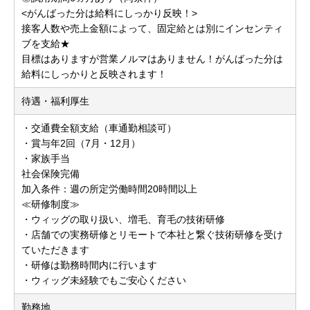
<がんばった分は給料にしっかり反映！>
接客人数や売上金額によって、固定給とは別にインセンティ
ブを支給★
目標はありますが営業ノルマはありません！がんばった分は
給料にしっかりと反映されます！
待遇・福利厚生
・交通費全額支給（車通勤相談可）
・賞与年2回（7月・12月）
・家族手当
社会保険完備
加入条件：週の所定労働時間20時間以上
≪研修制度≫
・ウィッグの取り扱い、増毛、育毛の技術研修
・店舗での実務研修とリモートで本社と繋ぐ技術研修を受け
ていただきます
・研修は勤務時間内に行います
・ウィッグ未経験でもご安心ください
勤務地