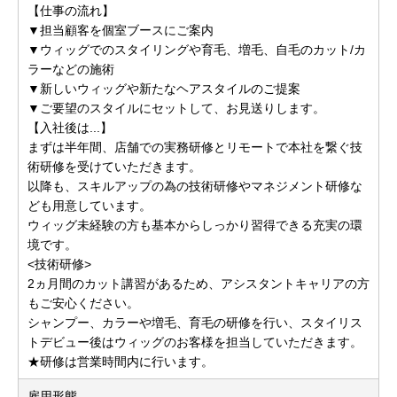
【仕事の流れ】
▼担当顧客を個室ブースにご案内
▼ウィッグでのスタイリングや育毛、増毛、自毛のカット/カ
ラーなどの施術
▼新しいウィッグや新たなヘアスタイルのご提案
▼ご要望のスタイルにセットして、お見送りします。
【入社後は...】
まずは半年間、店舗での実務研修とリモートで本社を繋ぐ技
術研修を受けていただきます。
以降も、スキルアップの為の技術研修やマネジメント研修な
ども用意しています。
ウィッグ未経験の方も基本からしっかり習得できる充実の環
境です。
<技術研修>
2ヵ月間のカット講習があるため、アシスタントキャリアの方
もご安心ください。
シャンプー、カラーや増毛、育毛の研修を行い、スタイリス
トデビュー後はウィッグのお客様を担当していただきます。
★研修は営業時間内に行います。
雇用形態