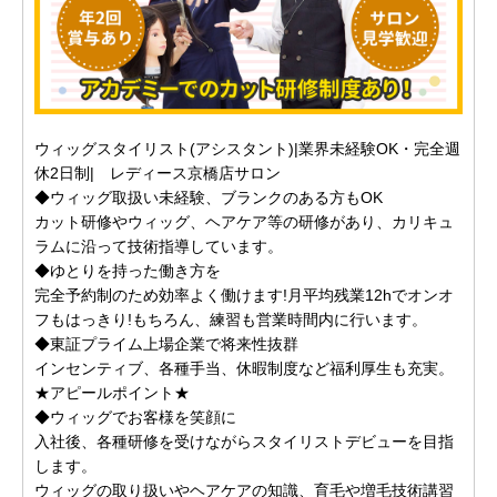
ウィッグスタイリスト(アシスタント)|業界未経験OK・完全週
休2日制| レディース京橋店サロン
◆ウィッグ取扱い未経験、ブランクのある方もOK
カット研修やウィッグ、ヘアケア等の研修があり、カリキュ
ラムに沿って技術指導しています。
◆ゆとりを持った働き方を
完全予約制のため効率よく働けます!月平均残業12hでオンオ
フもはっきり!もちろん、練習も営業時間内に行います。
◆東証プライム上場企業で将来性抜群
インセンティブ、各種手当、休暇制度など福利厚生も充実。
★アピールポイント★
◆ウィッグでお客様を笑顔に
入社後、各種研修を受けながらスタイリストデビューを目指
します。
ウィッグの取り扱いやヘアケアの知識、育毛や増毛技術講習