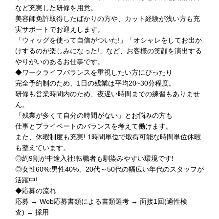
など充実した研修を用意。
美容師免許取得したばかりの方や、カット経験が浅い方も充
実サポートでお迎えします。
「ウィッグを使って自信がついた!」「オシャレをしてお出か
けするのが楽しみになった!」など、お客様の笑顔を演出する
やりがいのあるお仕事です。
◆ワークライフバランスを重視したい方にぴったり
完全予約制のため、1日の残業は平均20~30分程度。
研修も営業時間内のため、夜遅い時間までの練習もありませ
ん。
「残業が多くて自分の時間がない」とお悩みの方も
仕事とプライベートのバランスを考えて働けます。
また、休暇制度も充実! 1時間単位で取得可能な時間単位休暇
も整えています。
◎約9割が中途入社!転職者も馴染みやすい環境です!
◎女性60%:男性40%、20代～50代の幅広い年代のスタッフが
活躍中!
◆応募の流れ
応募 → Web応募書類による書類選考 → 面接1回(適性検
査) → 採用