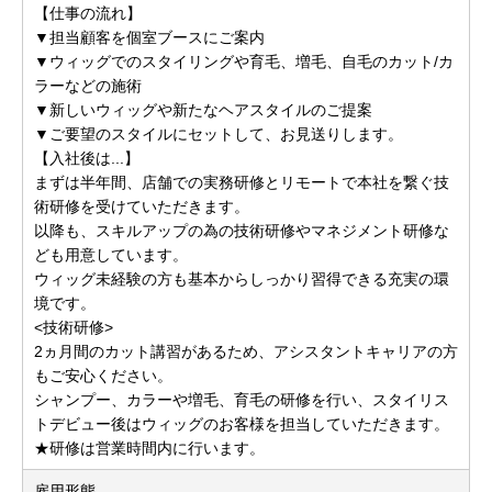
【仕事の流れ】
▼担当顧客を個室ブースにご案内
▼ウィッグでのスタイリングや育毛、増毛、自毛のカット/カ
ラーなどの施術
▼新しいウィッグや新たなヘアスタイルのご提案
▼ご要望のスタイルにセットして、お見送りします。
【入社後は...】
まずは半年間、店舗での実務研修とリモートで本社を繋ぐ技
術研修を受けていただきます。
以降も、スキルアップの為の技術研修やマネジメント研修な
ども用意しています。
ウィッグ未経験の方も基本からしっかり習得できる充実の環
境です。
<技術研修>
2ヵ月間のカット講習があるため、アシスタントキャリアの方
もご安心ください。
シャンプー、カラーや増毛、育毛の研修を行い、スタイリス
トデビュー後はウィッグのお客様を担当していただきます。
★研修は営業時間内に行います。
雇用形態