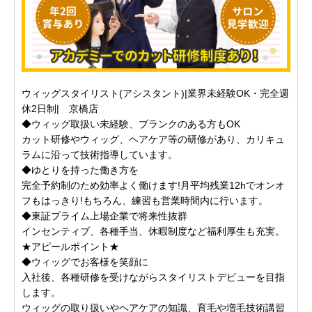
ウィッグスタイリスト(アシスタント)|業界未経験OK・完全週
休2日制| 京橋店
◆ウィッグ取扱い未経験、ブランクのある方もOK
カット研修やウィッグ、ヘアケア等の研修があり、カリキュ
ラムに沿って技術指導しています。
◆ゆとりを持った働き方を
完全予約制のため効率よく働けます!月平均残業12hでオンオ
フもはっきり!もちろん、練習も営業時間内に行います。
◆東証プライム上場企業で将来性抜群
インセンティブ、各種手当、休暇制度など福利厚生も充実。
★アピールポイント★
◆ウィッグでお客様を笑顔に
入社後、各種研修を受けながらスタイリストデビューを目指
します。
ウィッグの取り扱いやヘアケアの知識、育毛や増毛技術講習