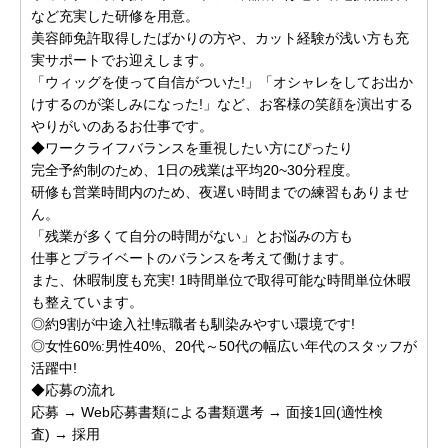
など充実した研修を用意。
美容師免許取得したばかりの方や、カット経験が浅い方も充
実サポートでお迎えします。
「ウィッグを使って自信がついた!」「オシャレをしてお出か
けするのが楽しみになった!」など、お客様の笑顔を演出する
やりがいのあるお仕事です。
◆ワークライフバランスを重視したい方にぴったり
完全予約制のため、1日の残業は平均20~30分程度。
研修も営業時間内のため、夜遅い時間までの練習もありませ
ん。
「残業が多くて自分の時間がない」とお悩みの方も
仕事とプライベートのバランスを考えて働けます。
また、休暇制度も充実! 1時間単位で取得可能な時間単位休暇
も整えています。
◎約9割が中途入社!転職者も馴染みやすい環境です!
◎女性60%:男性40%、20代～50代の幅広い年代のスタッフが
活躍中!
◆応募の流れ
応募 → Web応募書類による書類選考 → 面接1回(適性検
査) → 採用