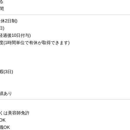
る
間
休2日制)
日)
経過後10日付与)
度(1時間単位で有休が取得できます)
(3日)
績あり
くは美容師免許
OK
職OK