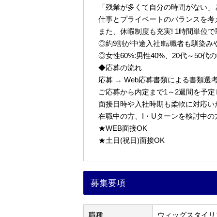
「残業が多くて自分の時間がない」
仕事とプライベートのバランスを考
また、休暇制度も充実! 1時間単位
◎約9割が中途入社!転職者も馴染み
◎女性60%:男性40%、20代～50
◆応募の流れ
応募 → Web応募書類による書類選考 
ご応募から内定まで1～2週間を予
面接日時や入社時期も柔軟に対応い
在職中の方、I・Uターンを検討中
★WEB面接OK
★土日(祝日)面接OK
募集要項
職種
ウィッグスタイリ