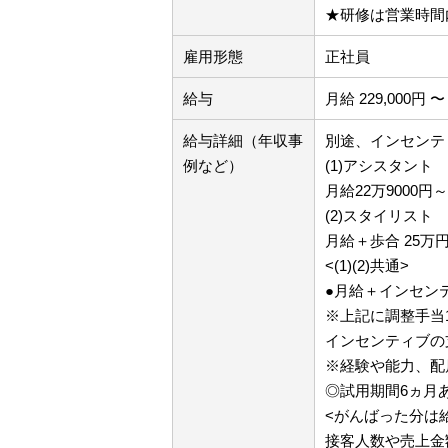
★研修は営業時間
雇用形態
正社員
給与
月給 229,000円 〜 
給与詳細（年収事
別途、インセンテ
例など）
(1)アシスタント
月給22万9000
(2)スタイリスト
月給＋歩合 25万
<(1)(2)共通>
●月給＋インセン
※上記に調整手当
インセンティブの
※経験や能力、配
◎試用期間6ヵ月
<がんばった分は
接客人数や売上金