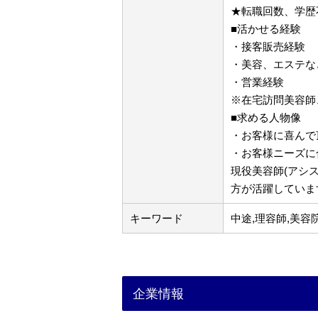
★転職回数、学歴
■活かせる経験
・接客販売経験
・美容、エステな
・営業経験
※在宅訪問美容師
■求める人物像
・お客様に喜んで
・お客様ニーズに
現役美容師(アシ
方が活躍していま
キーワード
中途,理容師,美容
企業情報