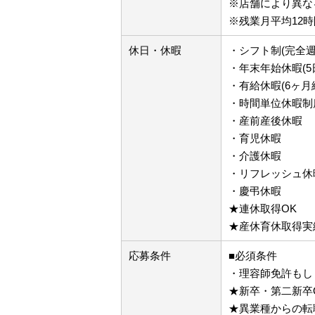
※店舗により異な
※残業月平均12時
休日・休暇
・シフト制(完全週
・年末年始休暇(5
・有給休暇(6ヶ月
・時間単位休暇制
・産前産後休暇
・育児休暇
・介護休暇
・リフレッシュ休暇
・慶弔休暇
★連休取得OK
★産休育休取得実
応募条件
■必須条件
・理容師免許もし
★新卒・第二新卒
★異業種からの転