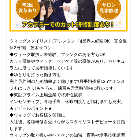
ウィッグスタイリスト(アシスタント)|業界未経験OK・完全週
休2日制| 茨木サロン
◆ウィッグ取扱い未経験、ブランクのある方もOK
カット研修やウィッグ、ヘアケア等の研修があり、カリキュ
ラムに沿って技術指導しています。
◆ゆとりを持った働き方を
完全予約制のため効率よく働けます!月平均残業12hでオンオ
フもはっきり!もちろん、練習も営業時間内に行います。
◆東証プライム上場企業で将来性抜群
インセンティブ、各種手当、休暇制度など福利厚生も充実。
★アピールポイント★
◆ウィッグでお客様を笑顔に
入社後、各種研修を受けながらスタイリストデビューを目指
します。
ウィッグの取り扱いやヘアケアの知識、育毛や増毛技術講習