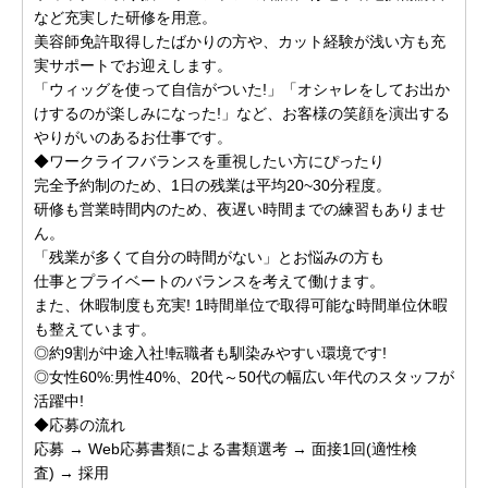
など充実した研修を用意。
美容師免許取得したばかりの方や、カット経験が浅い方も充
実サポートでお迎えします。
「ウィッグを使って自信がついた!」「オシャレをしてお出か
けするのが楽しみになった!」など、お客様の笑顔を演出する
やりがいのあるお仕事です。
◆ワークライフバランスを重視したい方にぴったり
完全予約制のため、1日の残業は平均20~30分程度。
研修も営業時間内のため、夜遅い時間までの練習もありませ
ん。
「残業が多くて自分の時間がない」とお悩みの方も
仕事とプライベートのバランスを考えて働けます。
また、休暇制度も充実! 1時間単位で取得可能な時間単位休暇
も整えています。
◎約9割が中途入社!転職者も馴染みやすい環境です!
◎女性60%:男性40%、20代～50代の幅広い年代のスタッフが
活躍中!
◆応募の流れ
応募 → Web応募書類による書類選考 → 面接1回(適性検
査) → 採用