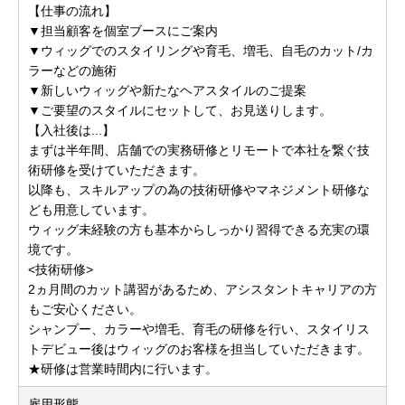
【仕事の流れ】
▼担当顧客を個室ブースにご案内
▼ウィッグでのスタイリングや育毛、増毛、自毛のカット/カ
ラーなどの施術
▼新しいウィッグや新たなヘアスタイルのご提案
▼ご要望のスタイルにセットして、お見送りします。
【入社後は...】
まずは半年間、店舗での実務研修とリモートで本社を繋ぐ技
術研修を受けていただきます。
以降も、スキルアップの為の技術研修やマネジメント研修な
ども用意しています。
ウィッグ未経験の方も基本からしっかり習得できる充実の環
境です。
<技術研修>
2ヵ月間のカット講習があるため、アシスタントキャリアの方
もご安心ください。
シャンプー、カラーや増毛、育毛の研修を行い、スタイリス
トデビュー後はウィッグのお客様を担当していただきます。
★研修は営業時間内に行います。
雇用形態