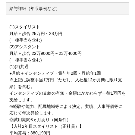
給与詳細（年収事例など）
(1)スタイリスト
月給＋歩合 25万円～28万円
(一律手当を含む)
(2)アシスタント
月給＋歩合 22万9000円～23万4000円
(一律手当を含む)
(1)(2)共通
●月給＋インセンティブ・賞与年2回・昇給年1回
※上記に調整手当1万円（ただし、入社後12か月間に限り支
給）を含む。
インセンティブの支給の有無・金額にかかわらず一律1万円を
支給します。
※経験や能力、配属地域等により決定。実績、人事評価等に
応じて年次昇給します。
◎試用期間6ヵ月あり（同条件）
【入社2年目スタイリスト（正社員）】
平均賞与：380,199円