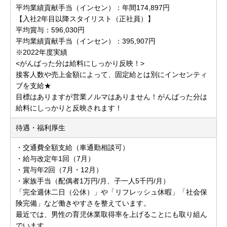
平均業績貢献手当（インセン）：年間174,897円
【入社2年目以降スタイリスト（正社員）】
平均賞与：596,030円
平均業績貢献手当（インセン）：395,907円
※2022年度実績
<がんばった分は給料にしっかり反映！>
接客人数や売上金額によって、固定給とは別にインセンティ
ブを支給★
目標はありますが営業ノルマはありません！がんばった分は
給料にしっかりと反映されます！
待遇・福利厚生
・交通費全額支給（車通勤相談可）
・給与改定年1回（7月）
・賞与年2回（7月・12月）
・家族手当（配偶者1万円/月、子一人5千円/月）
「完全週休二日（公休）」や「リフレッシュ休暇」「社会保
険完備」など働きやすさを整えています。
最近では、男性の育児休業取得率を上げることにも取り組ん
でいます。