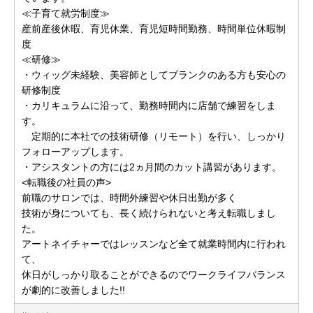
≪子育て就労制度≫
産前産後休暇、育児休業、育児短時間勤務、時間単位休暇制
度
≪研修≫
・ウィッグ未経験、美容師としてブランクのある方も安心の
研修制度
・カリキュラムに沿って、勤務時間内に店舗で練習をしま
す。
定期的に本社での技術研修（リモート）を行い、しっかり
フォローアップします。
・アシスタントの方には2ヵ月間のカット講習があります。
<転職後の社員の声>
前職のサロンでは、時間外練習や休日出勤が多く
技術が身についても、長く続けられないと考え転職しまし
た。
アートネイチャーではレッスンなど全て就業時間内に行われ
て、
休日がしっかり取ることができるのでワークライフバランス
が劇的に改善しました!!