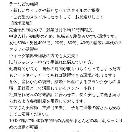
ラーなどの施術
・新しいウィッグや新たなヘアスタイルのご提案
・ご要望のスタイルにセットして、お見送りします
【職場環境】
完全予約制なので、残業は月平均12時間程度。
中途入社が約9割のため、転職者が馴染みやすい環境です。
女性60%・男性40%で、20代、30代、40代の幅広い年代のス
タッフが活躍中！
ウィッグ業界未経験の方でも大丈夫！
以前シャンプー担当で手荒れに悩んでいた方、
勤務時間が長く、自分の時間が取りづらくなってしまった方
もアートネイチャーであれば活躍できる環境があります！
育休、産休からの復帰、結婚・出産によるブランクからの復
職、正社員として活躍しているメンバー多数！
社員それぞれの将来設計に合わせて、長く安心して働き続け
られるよう各種制度を用意しております。
ママさん美容師、主婦（主夫）、子育て世帯の皆さんも安心
してご応募ください。
10:00開店で9:40就業開始の店舗がほとんどの為、朝ゆっくり
めの出勤が可能！