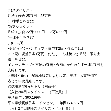
(1)スタイリスト
月給＋歩合 25万円～28万円
(一律手当を含む)
(2)アシスタント
月給＋歩合 22万9000円～23万4000円
(一律手当を含む)
(1)(2)共通
●月給＋インセンティブ・賞与年2回・昇給年1回
※上記に調整手当1万円（ただし、入社後12か月間に限り支
給）を含む。
インセンティブの支給の有無・金額にかかわらず一律1万円を
支給します。
※経験や能力、配属地域等により決定。実績、人事評価等に
応じて年次昇給します。
◎試用期間6ヵ月あり（同条件）
【入社2年目スタイリスト（正社員）】
平均賞与：380,199円
平均業績貢献手当（インセン）：年間174,897円
【入社2年目以降スタイリスト（正社員）】