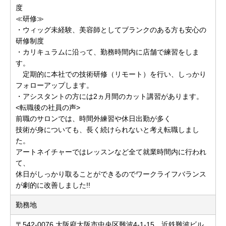
度
≪研修≫
・ウィッグ未経験、美容師としてブランクのある方も安心の
研修制度
・カリキュラムに沿って、勤務時間内に店舗で練習をしま
す。
定期的に本社での技術研修（リモート）を行い、しっかり
フォローアップします。
・アシスタントの方には2ヵ月間のカット講習があります。
<転職後の社員の声>
前職のサロンでは、時間外練習や休日出勤が多く
技術が身についても、長く続けられないと考え転職しまし
た。
アートネイチャーではレッスンなど全て就業時間内に行われ
て、
休日がしっかり取ることができるのでワークライフバランス
が劇的に改善しました!!
勤務地
〒542-0076 大阪府大阪市中央区難波4-1-15 近鉄難波ビル