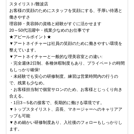
スタイリスト/難波店
お客様の笑顔のためにスタッフを笑顔にする、手厚い待遇と
働きやすさ
理容師・美容師の資格と経験がすぐに活かせます
20～50代活躍中・残業少なめのお仕事です
★アピールポイント★
▼アートネイチャーは社員の笑顔のために働きやすい環境を
整えています。
▼アートネイチャーと一般的な理美容室との違い:
・完全週休2日制、各種休暇制度もあり、プライベートの時間
もしっかり確保!
・未経験でも安心の研修制度。練習は営業時間内の行うの
で、残業も少なめ。
・お客様担当制で個室サロンのため、お客様とじっくり向き
合える。
・1日3～5名の接客で、長期的に働ける環境です。
▼トップスタイリスト、店長、マネージャーへのキャリアア
ップも可能
▼きめ細かい研修制度あり、入社後のフォローもしっかりし
ます。