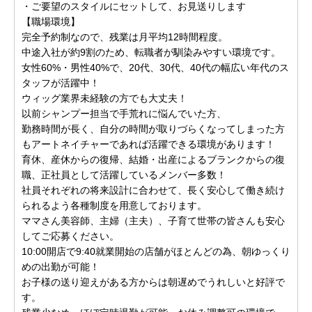
・ご要望のスタイルにセットして、お見送りします
【職場環境】
完全予約制なので、残業は月平均12時間程度。
中途入社が約9割のため、転職者が馴染みやすい環境です。
女性60%・男性40%で、20代、30代、40代の幅広い年代のス
タッフが活躍中！
ウィッグ業界未経験の方でも大丈夫！
以前シャンプー担当で手荒れに悩んでいた方、
勤務時間が長く、自分の時間が取りづらくなってしまった方
もアートネイチャーであれば活躍できる環境があります！
育休、産休からの復帰、結婚・出産によるブランクからの復
職、正社員として活躍しているメンバー多数！
社員それぞれの将来設計に合わせて、長く安心して働き続け
られるよう各種制度を用意しております。
ママさん美容師、主婦（主夫）、子育て世帯の皆さんも安心
してご応募ください。
10:00開店で9:40就業開始の店舗がほとんどの為、朝ゆっくり
めの出勤が可能！
お子様の送り迎えがある方からは朝遅めでうれしいと好評で
す。