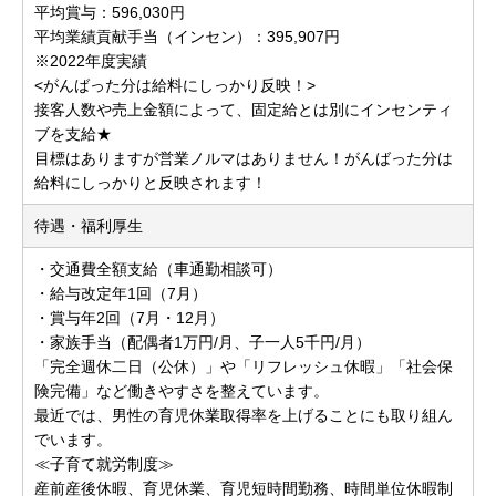
平均賞与：596,030円
平均業績貢献手当（インセン）：395,907円
※2022年度実績
<がんばった分は給料にしっかり反映！>
接客人数や売上金額によって、固定給とは別にインセンティ
ブを支給★
目標はありますが営業ノルマはありません！がんばった分は
給料にしっかりと反映されます！
待遇・福利厚生
・交通費全額支給（車通勤相談可）
・給与改定年1回（7月）
・賞与年2回（7月・12月）
・家族手当（配偶者1万円/月、子一人5千円/月）
「完全週休二日（公休）」や「リフレッシュ休暇」「社会保
険完備」など働きやすさを整えています。
最近では、男性の育児休業取得率を上げることにも取り組ん
でいます。
≪子育て就労制度≫
産前産後休暇、育児休業、育児短時間勤務、時間単位休暇制