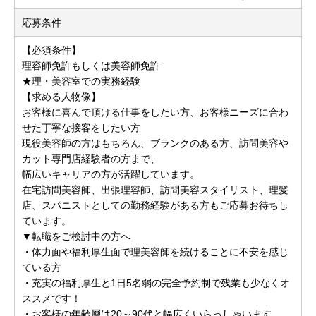
応募条件
【必須条件】
理容師免許もしくは美容師免許
★理・美容室での実務経験
【求める人物像】
お客様に喜んで頂ける仕事をしたい方、お客様ニーズに合わ
せた丁寧な接客をしたい方
現役美容師の方はもちろん、ブランクのある方、訪問美容や
カット専門店経験者の方まで、
幅広いキャリアの方が活躍しています。
在宅訪問美容師、出張理容師、訪問美容スタイリスト、理髪
店、スパニストとしての勤務経験がある方もご応募お待ちし
ています。
▼転職をご検討中の方へ
・体力面や福利厚生面で理美容師を続けることに不安を感じ
ている方
・充実の福利厚生と1日5名弱の完全予約制で残業も少なくオ
ススメです！
・お客様の年齢層は20～90代と幅広くいらっしゃいます。