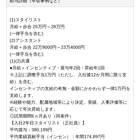
給与詳細（年収事例など）
(1)スタイリスト
月給＋歩合 25万円～28万円
(一律手当を含む)
(2)アシスタント
月給＋歩合 22万9000円～23万4000円
(一律手当を含む)
(1)(2)共通
●月給＋インセンティブ・賞与年2回・昇給年1回
※上記に調整手当1万円（ただし、入社後12か月間に限り支
給）を含む。
インセンティブの支給の有無・金額にかかわらず一律1万円を
支給します。
※経験や能力、配属地域等により決定。実績、人事評価等に
応じて年次昇給します。
◎試用期間6ヵ月あり（同条件）
【入社2年目スタイリスト（正社員）】
平均賞与：380,199円
平均業績貢献手当（インセン）：年間174,897円