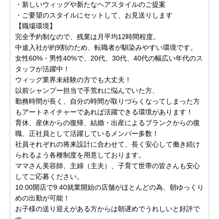
・新しいウィッグや新たなヘアスタイルのご提案
・ご要望のスタイルにセットして、お見送りします
【職場環境】
完全予約制なので、残業は月平均12時間程度。
中途入社が約9割のため、転職者が馴染みやすい環境です。
女性60%・男性40%で、20代、30代、40代の幅広い年代のス
タッフが活躍中！
ウィッグ業界未経験の方でも大丈夫！
以前シャンプー担当で手荒れに悩んでいた方、
勤務時間が長く、自分の時間が取りづらくなってしまった方
もアートネイチャーであれば活躍できる環境があります！
育休、産休からの復帰、結婚・出産によるブランクからの復
職、正社員として活躍しているメンバー多数！
社員それぞれの将来設計に合わせて、長く安心して働き続け
られるよう各種制度を用意しております。
ママさん美容師、主婦（主夫）、子育て世帯の皆さんも安心
してご応募ください。
10:00開店で9:40就業開始の店舗がほとんどの為、朝ゆっくり
めの出勤が可能！
お子様の送り迎えがある方からは朝遅めでうれしいと好評で