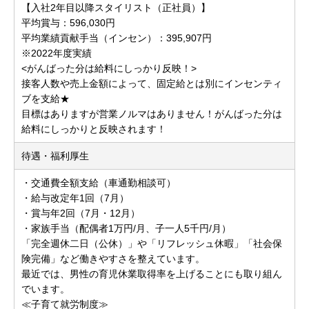
【入社2年目以降スタイリスト（正社員）】
平均賞与：596,030円
平均業績貢献手当（インセン）：395,907円
※2022年度実績
<がんばった分は給料にしっかり反映！>
接客人数や売上金額によって、固定給とは別にインセンティ
ブを支給★
目標はありますが営業ノルマはありません！がんばった分は
給料にしっかりと反映されます！
待遇・福利厚生
・交通費全額支給（車通勤相談可）
・給与改定年1回（7月）
・賞与年2回（7月・12月）
・家族手当（配偶者1万円/月、子一人5千円/月）
「完全週休二日（公休）」や「リフレッシュ休暇」「社会保
険完備」など働きやすさを整えています。
最近では、男性の育児休業取得率を上げることにも取り組ん
でいます。
≪子育て就労制度≫