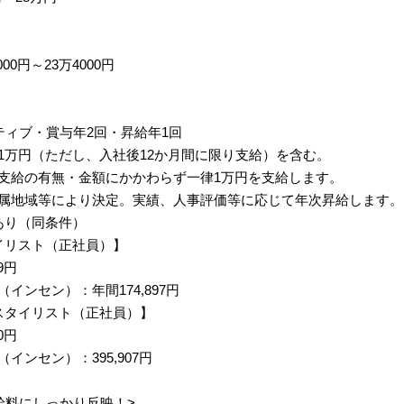
00円～23万4000円
ティブ・賞与年2回・昇給年1回
1万円（ただし、入社後12か月間に限り支給）を含む。
支給の有無・金額にかかわらず一律1万円を支給します。
属地域等により決定。実績、人事評価等に応じて年次昇給します。
あり（同条件）
イリスト（正社員）】
9円
インセン）：年間174,897円
スタイリスト（正社員）】
0円
インセン）：395,907円
給料にしっかり反映！>