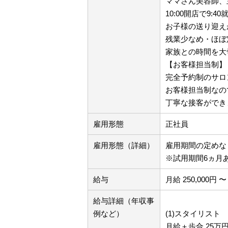
ママさん美容師、
10:00開店で9
お子様の送り迎え
残業少なめ・ほぼ
家族との時間を大
【お客様担当制】
完全予約制のサロ
お客様担当制なの
丁寧な接客ができ
雇用形態
正社員
雇用形態（詳細）
雇用期間の定め
※試用期間6ヵ月
給与
月給 250,000円 〜 
給与詳細（年収事
例など）
(1)スタイリスト
月給＋歩合 25万