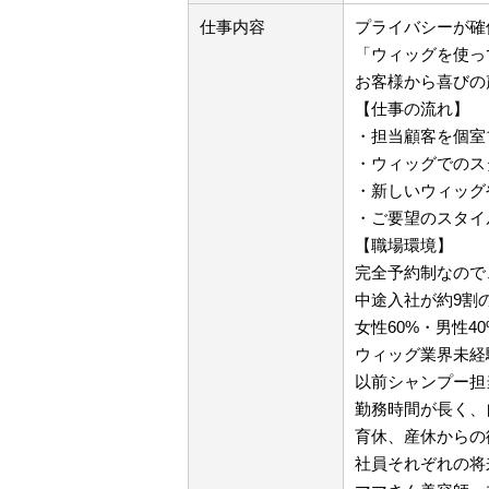
仕事内容
プライバシーが確
「ウィッグを使っ
お客様から喜びの
【仕事の流れ】
・担当顧客を個室
・ウィッグでのス
・新しいウィッグ
・ご要望のスタイ
【職場環境】
完全予約制なので
中途入社が約9割
女性60%・男性4
ウィッグ業界未経
以前シャンプー担
勤務時間が長く、
育休、産休からの
社員それぞれの将