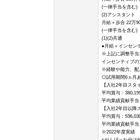
(一律手当を含む)
(2)アシスタント
月給＋歩合 22万90
(一律手当を含む)
(1)(2)共通
●月給＋インセン
※上記に調整手当
インセンティブの
※経験や能力、配
◎試用期間6ヵ月
【入社2年目スタ
平均賞与：380,19
平均業績貢献手当（
【入社2年目以降
平均賞与：596,03
平均業績貢献手当（
※2022年度実績
<がんばった分は