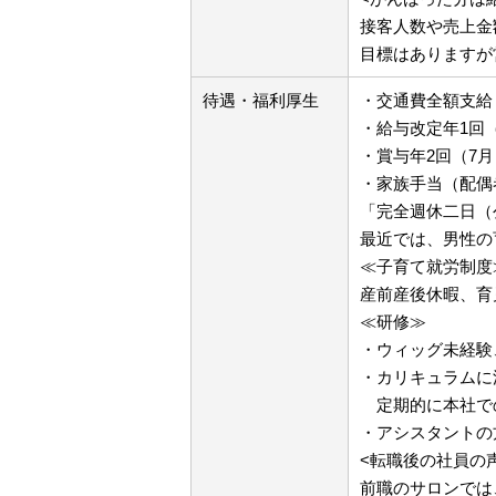
接客人数や売上金
目標はありますが
待遇・福利厚生
・交通費全額支給
・給与改定年1回
・賞与年2回（7月
・家族手当（配偶者
「完全週休二日（
最近では、男性の
≪子育て就労制度
産前産後休暇、育
≪研修≫
・ウィッグ未経験
・カリキュラムに
定期的に本社で
・アシスタントの
<転職後の社員の
前職のサロンでは