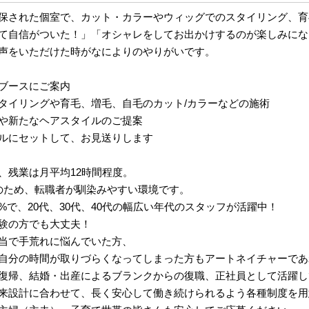
保された個室で、カット・カラーやウィッグでのスタイリング、育
て自信がついた！」「オシャレをしてお出かけするのが楽しみにな
声をいただけた時がなによりのやりがいです。
ブースにご案内
タイリングや育毛、増毛、自毛のカット/カラーなどの施術
や新たなヘアスタイルのご提案
ルにセットして、お見送りします
、残業は月平均12時間程度。
のため、転職者が馴染みやすい環境です。
0%で、20代、30代、40代の幅広い年代のスタッフが活躍中！
験の方でも大丈夫！
当で手荒れに悩んでいた方、
自分の時間が取りづらくなってしまった方もアートネイチャーであ
復帰、結婚・出産によるブランクからの復職、正社員として活躍し
来設計に合わせて、長く安心して働き続けられるよう各種制度を用