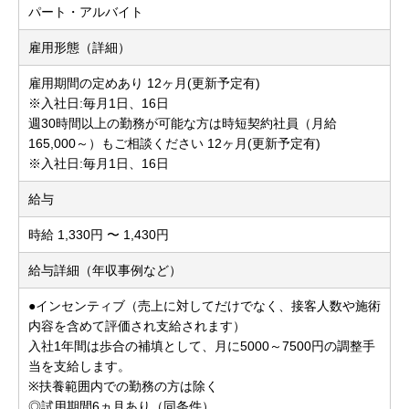
パート・アルバイト
雇用形態（詳細）
雇用期間の定めあり 12ヶ月(更新予定有)
※入社日:毎月1日、16日
週30時間以上の勤務が可能な方は時短契約社員（月給
165,000～）もご相談ください 12ヶ月(更新予定有)
※入社日:毎月1日、16日
給与
時給 1,330円 〜 1,430円
給与詳細（年収事例など）
●インセンティブ（売上に対してだけでなく、接客人数や施術
内容を含めて評価され支給されます）
入社1年間は歩合の補填として、月に5000～7500円の調整手
当を支給します。
※扶養範囲内での勤務の方は除く
◎試用期間6ヵ月あり（同条件）