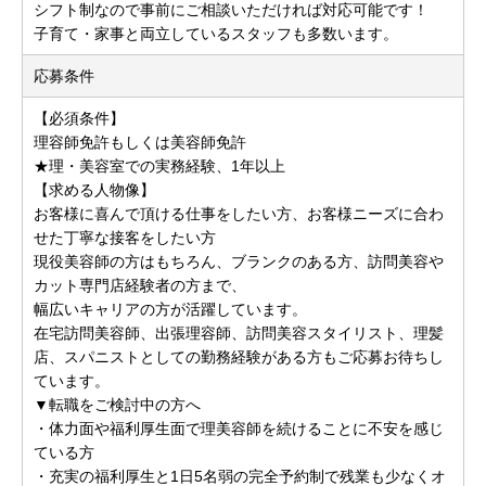
シフト制なので事前にご相談いただければ対応可能です！
子育て・家事と両立しているスタッフも多数います。
応募条件
【必須条件】
理容師免許もしくは美容師免許
★理・美容室での実務経験、1年以上
【求める人物像】
お客様に喜んで頂ける仕事をしたい方、お客様ニーズに合わ
せた丁寧な接客をしたい方
現役美容師の方はもちろん、ブランクのある方、訪問美容や
カット専門店経験者の方まで、
幅広いキャリアの方が活躍しています。
在宅訪問美容師、出張理容師、訪問美容スタイリスト、理髪
店、スパニストとしての勤務経験がある方もご応募お待ちし
ています。
▼転職をご検討中の方へ
・体力面や福利厚生面で理美容師を続けることに不安を感じ
ている方
・充実の福利厚生と1日5名弱の完全予約制で残業も少なくオ