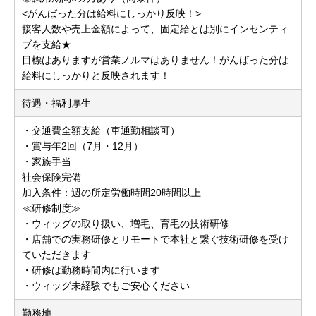
<がんばった分は給料にしっかり反映！>
接客人数や売上金額によって、固定給とは別にインセンティ
ブを支給★
目標はありますが営業ノルマはありません！がんばった分は
給料にしっかりと反映されます！
待遇・福利厚生
・交通費全額支給（車通勤相談可）
・賞与年2回（7月・12月）
・家族手当
社会保険完備
加入条件：週の所定労働時間20時間以上
≪研修制度≫
・ウィッグの取り扱い、増毛、育毛の技術研修
・店舗での実務研修とリモートで本社と繋ぐ技術研修を受け
ていただきます
・研修は勤務時間内に行います
・ウィッグ未経験でもご安心ください
勤務地