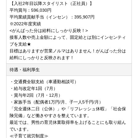
【入社2年目以降スタイリスト（正社員）】
平均賞与：596,030円
平均業績貢献手当（インセン）：395,907円
※2022年度実績
<がんばった分は給料にしっかり反映！>
接客人数や売上金額によって、固定給とは別にインセンティ
ブを支給★
目標はありますが営業ノルマはありません！がんばった分は
給料にしっかりと反映されます！
待遇・福利厚生
・交通費全額支給（車通勤相談可）
・給与改定年1回（7月）
・賞与年2回（7月・12月）
・家族手当（配偶者1万円/月、子一人5千円/月）
「完全週休二日（公休）」や「リフレッシュ休暇」「社会保
険完備」など働きやすさを整えています。
最近では、男性の育児休業取得率を上げることにも取り組ん
でいます。
≪子育て就労制度≫