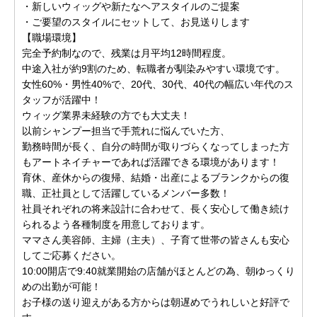
・新しいウィッグや新たなヘアスタイルのご提案
・ご要望のスタイルにセットして、お見送りします
【職場環境】
完全予約制なので、残業は月平均12時間程度。
中途入社が約9割のため、転職者が馴染みやすい環境です。
女性60%・男性40%で、20代、30代、40代の幅広い年代のス
タッフが活躍中！
ウィッグ業界未経験の方でも大丈夫！
以前シャンプー担当で手荒れに悩んでいた方、
勤務時間が長く、自分の時間が取りづらくなってしまった方
もアートネイチャーであれば活躍できる環境があります！
育休、産休からの復帰、結婚・出産によるブランクからの復
職、正社員として活躍しているメンバー多数！
社員それぞれの将来設計に合わせて、長く安心して働き続け
られるよう各種制度を用意しております。
ママさん美容師、主婦（主夫）、子育て世帯の皆さんも安心
してご応募ください。
10:00開店で9:40就業開始の店舗がほとんどの為、朝ゆっくり
めの出勤が可能！
お子様の送り迎えがある方からは朝遅めでうれしいと好評で