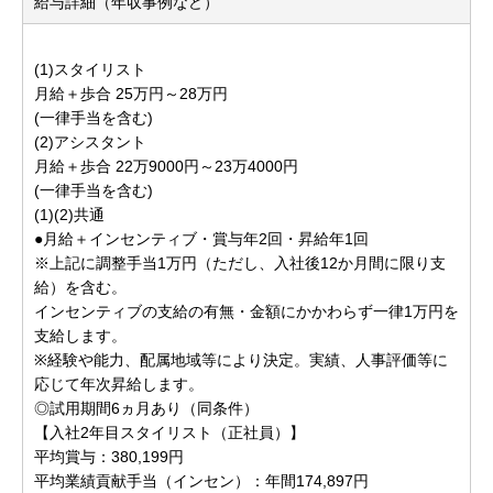
給与詳細（年収事例など）
(1)スタイリスト
月給＋歩合 25万円～28万円
(一律手当を含む)
(2)アシスタント
月給＋歩合 22万9000円～23万4000円
(一律手当を含む)
(1)(2)共通
●月給＋インセンティブ・賞与年2回・昇給年1回
※上記に調整手当1万円（ただし、入社後12か月間に限り支
給）を含む。
インセンティブの支給の有無・金額にかかわらず一律1万円を
支給します。
※経験や能力、配属地域等により決定。実績、人事評価等に
応じて年次昇給します。
◎試用期間6ヵ月あり（同条件）
【入社2年目スタイリスト（正社員）】
平均賞与：380,199円
平均業績貢献手当（インセン）：年間174,897円