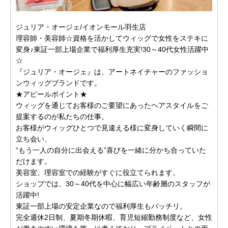
ジュリア・オージェ/イオンモール羽生店
理容師・美容師☆資格を活かしてウィッグで女性をステキに
変身♪東証一部上場企業で福利厚生充実!30～40代女性活躍中
☆
『ジュリア・オージェ』は、アートネイチャーのファッショ
ンウィッグブランドです。
★アピールポイント★
ウィッグを通じてお客様のご要望にあったヘアスタイルをご
提案するのが私たちの仕事。
お客様がウィッグひとつで見違える様に変身していく瞬間に
立ち会い、
“もう一人の自分に出会える”喜びを一緒に分かち合っていた
だけます。
美容室、理容室での経験がすぐに役立てられます。
ショップでは、30～40代を中心に幅広い年齢層のスタッフが
活躍中!
東証一部上場の安定企業なので福利厚生もバッチリ。
完全週休2日制、夏期冬期休暇、育児短縮勤務制度など、女性