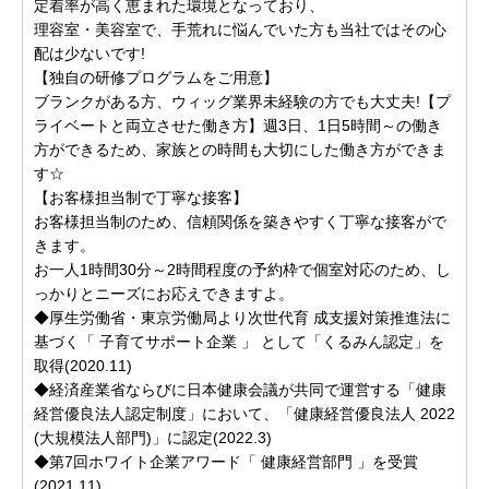
定着率が高く恵まれた環境となっており、
理容室・美容室で、手荒れに悩んでいた方も当社ではその心
配は少ないです!
【独自の研修プログラムをご用意】
ブランクがある方、ウィッグ業界未経験の方でも大丈夫!【プ
ライベートと両立させた働き方】週3日、1日5時間～の働き
方ができるため、家族との時間も大切にした働き方ができま
す☆
【お客様担当制で丁寧な接客】
お客様担当制のため、信頼関係を築きやすく丁寧な接客がで
きます。
お一人1時間30分～2時間程度の予約枠で個室対応のため、し
っかりとニーズにお応えできますよ。
◆厚生労働省・東京労働局より次世代育 成支援対策推進法に
基づく「 子育てサポート企業 」 として「くるみん認定」を
取得(2020.11)
◆経済産業省ならびに日本健康会議が共同で運営する「健康
経営優良法人認定制度」において、「健康経営優良法人 2022
(大規模法人部門)」に認定(2022.3)
◆第7回ホワイト企業アワード「 健康経営部門 」を受賞
(2021.11)