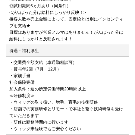
◎試用期間6ヵ月あり（同条件）
<がんばった分は給料にしっかり反映！>
接客人数や売上金額によって、固定給とは別にインセンティ
ブを支給★
目標はありますが営業ノルマはありません！がんばった分は
給料にしっかりと反映されます！
待遇・福利厚生
・交通費全額支給（車通勤相談可）
・賞与年2回（7月・12月）
・家族手当
社会保険完備
加入条件：週の所定労働時間20時間以上
≪研修制度≫
・ウィッグの取り扱い、増毛、育毛の技術研修
・店舗での実務研修とリモートで本社と繋ぐ技術研修を受け
ていただきます
・研修は勤務時間内に行います
・ウィッグ未経験でもご安心ください