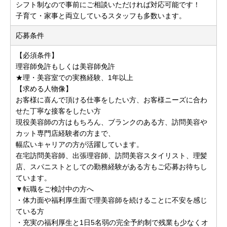
シフト制なので事前にご相談いただければ対応可能です！
子育て・家事と両立しているスタッフも多数います。
応募条件
【必須条件】
理容師免許もしくは美容師免許
★理・美容室での実務経験、1年以上
【求める人物像】
お客様に喜んで頂ける仕事をしたい方、お客様ニーズに合わ
せた丁寧な接客をしたい方
現役美容師の方はもちろん、ブランクのある方、訪問美容や
カット専門店経験者の方まで、
幅広いキャリアの方が活躍しています。
在宅訪問美容師、出張理容師、訪問美容スタイリスト、理髪
店、スパニストとしての勤務経験がある方もご応募お待ちし
ています。
▼転職をご検討中の方へ
・体力面や福利厚生面で理美容師を続けることに不安を感じ
ている方
・充実の福利厚生と1日5名弱の完全予約制で残業も少なくオ