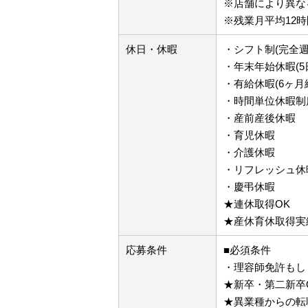
※店舗により異な
※残業月平均12時
休日・休暇
・シフト制(完全週
・年末年始休暇(5
・有給休暇(6ヶ月
・時間単位休暇制
・産前産後休暇
・育児休暇
・介護休暇
・リフレッシュ休暇
・慶弔休暇
★連休取得OK
★産休育休取得実
応募条件
■必須条件
・理容師免許もし
★新卒・第二新卒
★異業種からの転