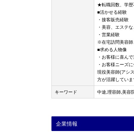
★転職回数、学歴
■活かせる経験
・接客販売経験
・美容、エステな
・営業経験
※在宅訪問美容師
■求める人物像
・お客様に喜んで
・お客様ニーズに
現役美容師(アシ
方が活躍していま
キーワード
中途,理容師,美容
企業情報