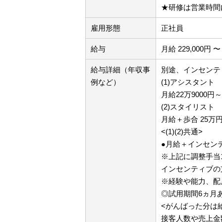
★研修は営業時間
雇用形態
正社員
給与
月給 229,000円 〜 
給与詳細（年収事
別途、インセンテ
例など）
(1)アシスタント
月給22万9000
(2)スタイリスト
月給＋歩合 25万
<(1)(2)共通>
●月給＋インセン
※上記に調整手当
インセンティブの
※経験や能力、配
◎試用期間6ヵ月
<がんばった分は
接客人数や売上金