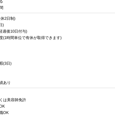
る
間
休2日制)
日)
経過後10日付与)
度(1時間単位で有休が取得できます)
(3日)
績あり
くは美容師免許
OK
職OK