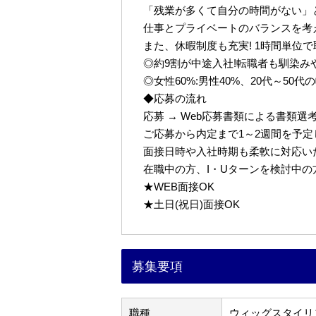
「残業が多くて自分の時間がない」
仕事とプライベートのバランスを考
また、休暇制度も充実! 1時間単位
◎約9割が中途入社!転職者も馴染み
◎女性60%:男性40%、20代～50
◆応募の流れ
応募 → Web応募書類による書類選考 
ご応募から内定まで1～2週間を予
面接日時や入社時期も柔軟に対応い
在職中の方、I・Uターンを検討中
★WEB面接OK
★土日(祝日)面接OK
募集要項
職種
ウィッグスタイリ