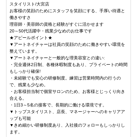
スタイリスト/大宮店
お客様の笑顔のためにスタッフを笑顔にする、手厚い待遇と
働きやすさ
理容師・美容師の資格と経験がすぐに活かせます
20～50代活躍中・残業少なめのお仕事です
★アピールポイント★
▼アートネイチャーは社員の笑顔のために働きやすい環境を
整えています。
▼アートネイチャーと一般的な理美容室との違い:
・完全週休2日制、各種休暇制度もあり、プライベートの時間
もしっかり確保!
・未経験でも安心の研修制度。練習は営業時間内の行うの
で、残業も少なめ。
・お客様担当制で個室サロンのため、お客様とじっくり向き
合える。
・1日3～5名の接客で、長期的に働ける環境です。
▼トップスタイリスト、店長、マネージャーへのキャリアア
ップも可能
▼きめ細かい研修制度あり、入社後のフォローもしっかりし
ます。