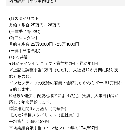
給与詳細（年収事例など）
(1)スタイリスト
月給＋歩合 25万円～28万円
(一律手当を含む)
(2)アシスタント
月給＋歩合 22万9000円～23万4000円
(一律手当を含む)
(1)(2)共通
●月給＋インセンティブ・賞与年2回・昇給年1回
※上記に調整手当1万円（ただし、入社後12か月間に限り支
給）を含む。
インセンティブの支給の有無・金額にかかわらず一律1万円を
支給します。
※経験や能力、配属地域等により決定。実績、人事評価等に
応じて年次昇給します。
◎試用期間6ヵ月あり（同条件）
【入社2年目スタイリスト（正社員）】
平均賞与：380,199円
平均業績貢献手当（インセン）：年間174,897円