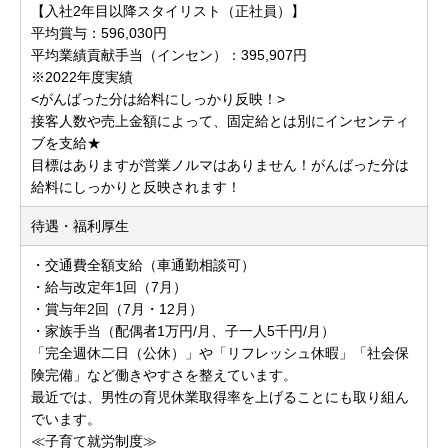
【入社2年目以降スタイリスト（正社員）】
平均賞与：596,030円
平均業績貢献手当（インセン）：395,907円
※2022年度実績
<がんばった分は給料にしっかり反映！>
接客人数や売上金額によって、固定給とは別にインセンティ
ブを支給★
目標はありますが営業ノルマはありません！がんばった分は
給料にしっかりと反映されます！
待遇・福利厚生
・交通費全額支給（車通勤相談可）
・給与改定年1回（7月）
・賞与年2回（7月・12月）
・家族手当（配偶者1万円/月、子一人5千円/月）
「完全週休二日（公休）」や「リフレッシュ休暇」「社会保
険完備」など働きやすさを整えています。
最近では、男性の育児休業取得率を上げることにも取り組ん
でいます。
≪子育て就労制度≫