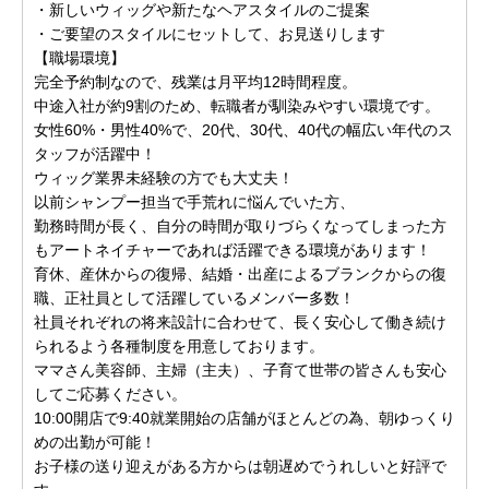
・新しいウィッグや新たなヘアスタイルのご提案
・ご要望のスタイルにセットして、お見送りします
【職場環境】
完全予約制なので、残業は月平均12時間程度。
中途入社が約9割のため、転職者が馴染みやすい環境です。
女性60%・男性40%で、20代、30代、40代の幅広い年代のス
タッフが活躍中！
ウィッグ業界未経験の方でも大丈夫！
以前シャンプー担当で手荒れに悩んでいた方、
勤務時間が長く、自分の時間が取りづらくなってしまった方
もアートネイチャーであれば活躍できる環境があります！
育休、産休からの復帰、結婚・出産によるブランクからの復
職、正社員として活躍しているメンバー多数！
社員それぞれの将来設計に合わせて、長く安心して働き続け
られるよう各種制度を用意しております。
ママさん美容師、主婦（主夫）、子育て世帯の皆さんも安心
してご応募ください。
10:00開店で9:40就業開始の店舗がほとんどの為、朝ゆっくり
めの出勤が可能！
お子様の送り迎えがある方からは朝遅めでうれしいと好評で