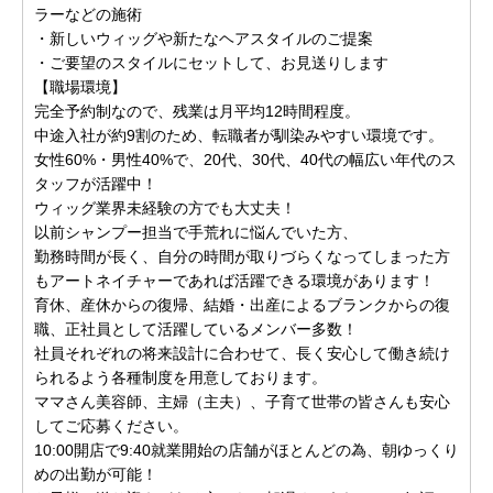
ラーなどの施術
・新しいウィッグや新たなヘアスタイルのご提案
・ご要望のスタイルにセットして、お見送りします
【職場環境】
完全予約制なので、残業は月平均12時間程度。
中途入社が約9割のため、転職者が馴染みやすい環境です。
女性60%・男性40%で、20代、30代、40代の幅広い年代のス
タッフが活躍中！
ウィッグ業界未経験の方でも大丈夫！
以前シャンプー担当で手荒れに悩んでいた方、
勤務時間が長く、自分の時間が取りづらくなってしまった方
もアートネイチャーであれば活躍できる環境があります！
育休、産休からの復帰、結婚・出産によるブランクからの復
職、正社員として活躍しているメンバー多数！
社員それぞれの将来設計に合わせて、長く安心して働き続け
られるよう各種制度を用意しております。
ママさん美容師、主婦（主夫）、子育て世帯の皆さんも安心
してご応募ください。
10:00開店で9:40就業開始の店舗がほとんどの為、朝ゆっくり
めの出勤が可能！