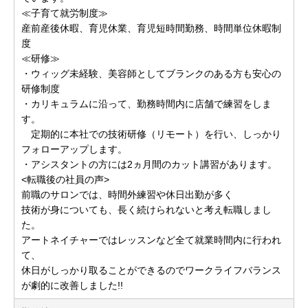
≪子育て就労制度≫
産前産後休暇、育児休業、育児短時間勤務、時間単位休暇制
度
≪研修≫
・ウィッグ未経験、美容師としてブランクのある方も安心の
研修制度
・カリキュラムに沿って、勤務時間内に店舗で練習をしま
す。
定期的に本社での技術研修（リモート）を行い、しっかり
フォローアップします。
・アシスタントの方には2ヵ月間のカット講習があります。
<転職後の社員の声>
前職のサロンでは、時間外練習や休日出勤が多く
技術が身についても、長く続けられないと考え転職しまし
た。
アートネイチャーではレッスンなど全て就業時間内に行われ
て、
休日がしっかり取ることができるのでワークライフバランス
が劇的に改善しました!!