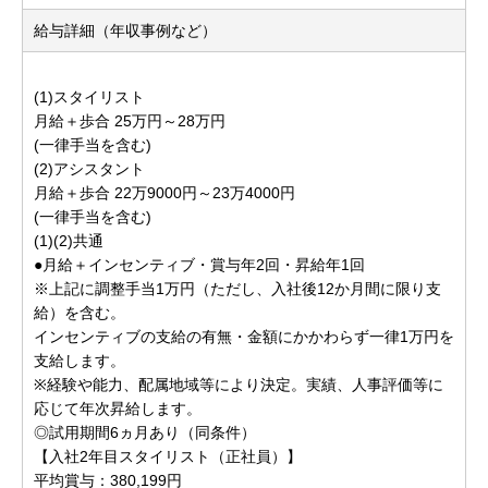
給与詳細（年収事例など）
(1)スタイリスト
月給＋歩合 25万円～28万円
(一律手当を含む)
(2)アシスタント
月給＋歩合 22万9000円～23万4000円
(一律手当を含む)
(1)(2)共通
●月給＋インセンティブ・賞与年2回・昇給年1回
※上記に調整手当1万円（ただし、入社後12か月間に限り支
給）を含む。
インセンティブの支給の有無・金額にかかわらず一律1万円を
支給します。
※経験や能力、配属地域等により決定。実績、人事評価等に
応じて年次昇給します。
◎試用期間6ヵ月あり（同条件）
【入社2年目スタイリスト（正社員）】
平均賞与：380,199円