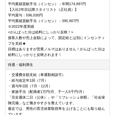
平均業績貢献手当（インセン）：年間174,897円
【入社2年目以降スタイリスト（正社員）】
平均賞与：596,030円
平均業績貢献手当（インセン）：395,907円
※2022年度実績
<がんばった分は給料にしっかり反映！>
接客人数や売上金額によって、固定給とは別にインセンティ
ブを支給★
目標はありますが営業ノルマはありません！がんばった分は
給料にしっかりと反映されます！
待遇・福利厚生
・交通費全額支給（車通勤相談可）
・給与改定年1回（7月）
・賞与年2回（7月・12月）
・家族手当（配偶者1万円/月、子一人5千円/月）
「完全週休二日（公休）」や「リフレッシュ休暇」「社会保
険完備」など働きやすさを整えています。
最近では、男性の育児休業取得率を上げることにも取り組ん
でいます。