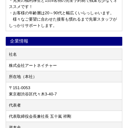
・充実の福利厚生と1日5名弱の完全予約制で残業も少なくオ
ススメです！
・お客様の年齢層は20～90代と幅広くいらっしゃいます。
様々なご要望に合わせた接客も慣れるまで先輩スタッフが
しっかりサポートします。
企業情報
社名
株式会社アートネイチャー
所在地（本社）
〒151-0053
東京都渋谷区代々木3-40-7
代表者
代表取締役会長兼社長 五十嵐 祥剛
資本金