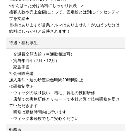
<がんばった分は給料にしっかり反映！>
接客人数や売上金額によって、固定給とは別にインセンティ
ブを支給★
目標はありますが営業ノルマはありません！がんばった分は
給料にしっかりと反映されます！
待遇・福利厚生
・交通費全額支給（車通勤相談可）
・賞与年2回（7月・12月）
・家族手当
社会保険完備
加入条件：週の所定労働時間20時間以上
≪研修制度≫
・ウィッグの取り扱い、増毛、育毛の技術研修
・店舗での実務研修とリモートで本社と繋ぐ技術研修を受け
ていただきます
・研修は勤務時間内に行います
・ウィッグ未経験でもご安心ください
勤務地