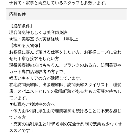
子育て・家事と両立しているスタッフも多数います。
応募条件
【必須条件】
理容師免許もしくは美容師免許
★理・美容室での実務経験、1年以上
【求める人物像】
お客様に喜んで頂ける仕事をしたい方、お客様ニーズに合わ
せた丁寧な接客をしたい方
現役美容師の方はもちろん、ブランクのある方、訪問美容や
カット専門店経験者の方まで、
幅広いキャリアの方が活躍しています。
在宅訪問美容師、出張理容師、訪問美容スタイリスト、理髪
店、スパニストとしての勤務経験がある方もご応募お待ちし
ています。
▼転職をご検討中の方へ
・体力面や福利厚生面で理美容師を続けることに不安を感じ
ている方
・充実の福利厚生と1日5名弱の完全予約制で残業も少なくオ
ススメです！