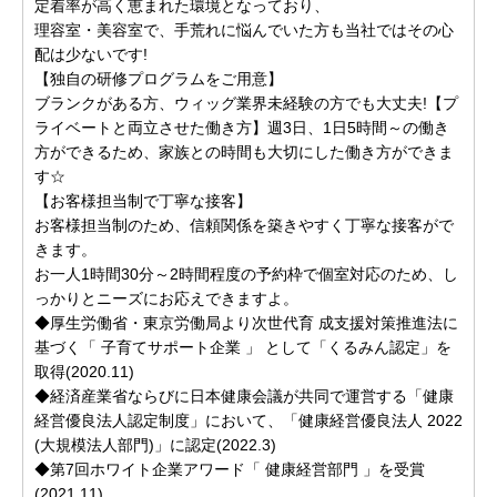
定着率が高く恵まれた環境となっており、
理容室・美容室で、手荒れに悩んでいた方も当社ではその心
配は少ないです!
【独自の研修プログラムをご用意】
ブランクがある方、ウィッグ業界未経験の方でも大丈夫!【プ
ライベートと両立させた働き方】週3日、1日5時間～の働き
方ができるため、家族との時間も大切にした働き方ができま
す☆
【お客様担当制で丁寧な接客】
お客様担当制のため、信頼関係を築きやすく丁寧な接客がで
きます。
お一人1時間30分～2時間程度の予約枠で個室対応のため、し
っかりとニーズにお応えできますよ。
◆厚生労働省・東京労働局より次世代育 成支援対策推進法に
基づく「 子育てサポート企業 」 として「くるみん認定」を
取得(2020.11)
◆経済産業省ならびに日本健康会議が共同で運営する「健康
経営優良法人認定制度」において、「健康経営優良法人 2022
(大規模法人部門)」に認定(2022.3)
◆第7回ホワイト企業アワード「 健康経営部門 」を受賞
(2021.11)